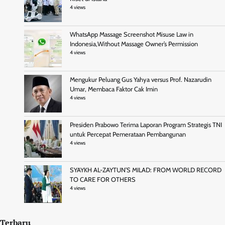
4 views
WhatsApp Massage Screenshot Misuse Law in
Indonesia,Without Massage Owner’s Permission
4 views
Mengukur Peluang Gus Yahya versus Prof. Nazarudin
Umar, Membaca Faktor Cak Imin
4 views
Presiden Prabowo Terima Laporan Program Strategis TNI
untuk Percepat Pemerataan Pembangunan
4 views
SYAYKH AL-ZAYTUN’S MILAD: FROM WORLD RECORD
TO CARE FOR OTHERS
4 views
Terbaru