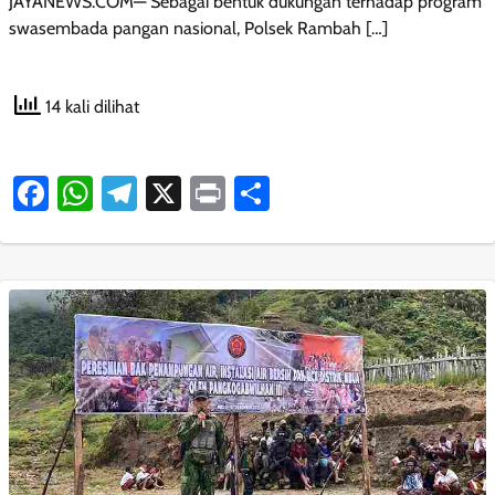
JAYANEWS.COM— Sebagai bentuk dukungan terhadap program
swasembada pangan nasional, Polsek Rambah […]
14 kali dilihat
Facebook
WhatsApp
Telegram
X
Print
Share