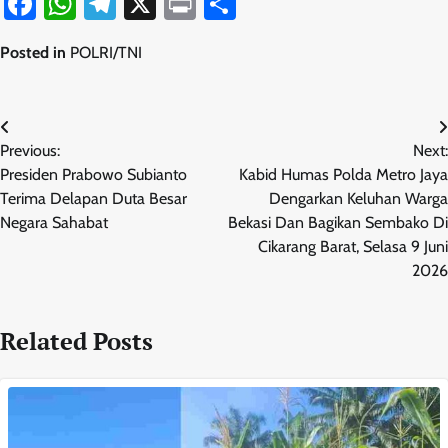
Facebook
WhatsApp
Telegram
X
Print
Share
Posted in
POLRI/TNI
Navigasi
Previous:
Next:
pos
Presiden Prabowo Subianto
Kabid Humas Polda Metro Jaya
Terima Delapan Duta Besar
Dengarkan Keluhan Warga
Negara Sahabat
Bekasi Dan Bagikan Sembako Di
Cikarang Barat, Selasa 9 Juni
2026
Related Posts