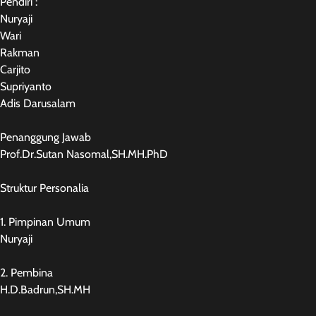
Pendiri :
Nuryaji
Wari
Rakman
Carjito
Supriyanto
Adis Darusalam
Penanggung Jawab
Prof.Dr.Sutan Nasomal,SH.MH.PhD
Struktur Personalia
1. Pimpinan Umum
Nuryaji
2. Pembina
H.D.Badrun,SH.MH