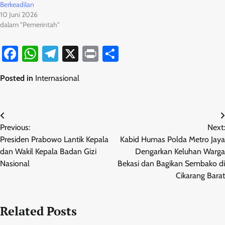
Berkeadilan
10 Juni 2026
dalam "Pemerintah"
Facebook
WhatsApp
Telegram
X
Print
Share
Posted in
Internasional
Navigasi
Previous:
Next:
pos
Presiden Prabowo Lantik Kepala
Kabid Humas Polda Metro Jaya
dan Wakil Kepala Badan Gizi
Dengarkan Keluhan Warga
Nasional
Bekasi dan Bagikan Sembako di
Cikarang Barat
Related Posts