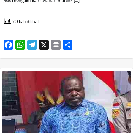
I/BB mengaktifkan layanan Starlink […]
20 kali dilihat
Facebook
WhatsApp
Telegram
X
Print
Share