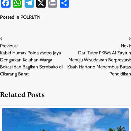
Facebook
WhatsApp
Telegram
X
Print
Share
Posted in
POLRI/TNI
Navigasi
Previous:
Next:
pos
Kabid Humas Polda Metro Jaya
Dari Tutor PKBM Al Zaytun
Dengarkan Keluhan Warga
Menuju Wisudawan Berprestasi:
Bekasi dan Bagikan Sembako di
Kisah Hartono Menembus Batas
Cikarang Barat
Pendidikan
Related Posts