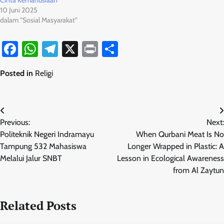
Cinta Kemanusiaan
10 Juni 2025
dalam "Sosial Masyarakat"
Facebook
WhatsApp
Telegram
X
Print
Share
Posted in
Religi
Navigasi
Previous:
Next:
pos
Politeknik Negeri Indramayu
When Qurbani Meat Is No
Tampung 532 Mahasiswa
Longer Wrapped in Plastic: A
Melalui Jalur SNBT
Lesson in Ecological Awareness
from Al Zaytun
Related Posts