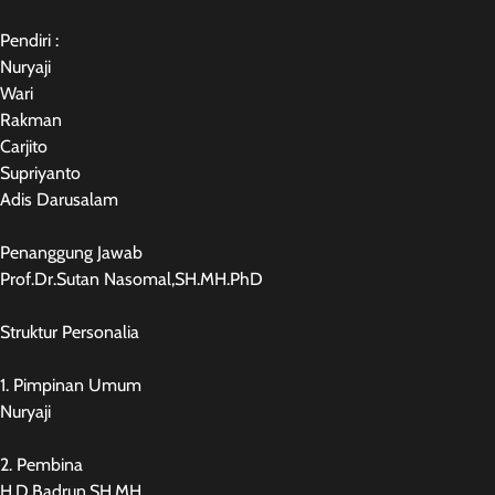
Pendiri :
Nuryaji
Wari
Rakman
Carjito
Supriyanto
Adis Darusalam
Penanggung Jawab
Prof.Dr.Sutan Nasomal,SH.MH.PhD
Struktur Personalia
1. Pimpinan Umum
Nuryaji
2. Pembina
H.D.Badrun,SH.MH