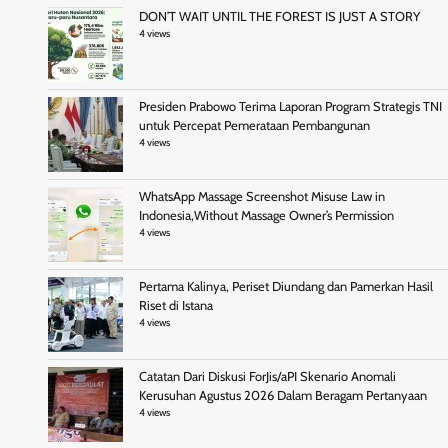
DON’T WAIT UNTIL THE FOREST IS JUST A STORY
4 views
Presiden Prabowo Terima Laporan Program Strategis TNI
untuk Percepat Pemerataan Pembangunan
4 views
WhatsApp Massage Screenshot Misuse Law in
Indonesia,Without Massage Owner’s Permission
4 views
Pertama Kalinya, Periset Diundang dan Pamerkan Hasil
Riset di Istana
4 views
Catatan Dari Diskusi ForJis/aPI Skenario Anomali
Kerusuhan Agustus 2026 Dalam Beragam Pertanyaan
4 views