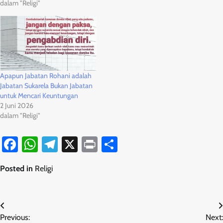
dalam "Religi"
Apapun Jabatan Rohani adalah
Jabatan Sukarela Bukan Jabatan
untuk Mencari Keuntungan
2 Juni 2026
dalam "Religi"
Facebook
WhatsApp
Telegram
X
Print
Share
Posted in
Religi
Navigasi
Previous:
Next: