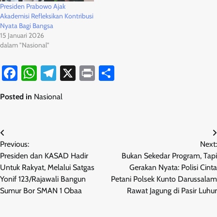
Presiden Prabowo Ajak
Akademisi Refleksikan Kontribusi
Nyata Bagi Bangsa
15 Januari 2026
dalam "Nasional"
Facebook
WhatsApp
Telegram
X
Print
Share
Posted in
Nasional
Navigasi
Previous:
Next:
pos
Presiden dan KASAD Hadir
Bukan Sekedar Program, Tapi
Untuk Rakyat, Melalui Satgas
Gerakan Nyata: Polisi Cinta
Yonif 123/Rajawali Bangun
Petani Polsek Kunto Darussalam
Sumur Bor SMAN 1 Obaa
Rawat Jagung di Pasir Luhur