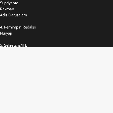
Supriyanto
Rakman
Adis Darusalam
4. Pemimpin Redaksi
Nuryaji
5. Sekretaris/ITE
Supriyanto
6. Keuangan
AB.Carjito
7. Redaksi Pelaksana
Wari
8. Sirkulasi & Iklan
Wari