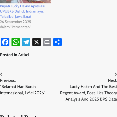
Bupati Lucky Hakim Apresiasi
UPUBKB Dishub Indramayu,
Terbaik di Jawa Barat
26 September 2025
dalam "Pemerintah"
Facebook
WhatsApp
Telegram
X
Print
Share
Posted in
Artikel
Navigasi
Previous:
Next:
pos
“Selamat Hari Buruh
Lucky Hakim And The Best
Internasional, 1 Mei 2026”
Regent Award, Post-Lies Theory
Analysis And 2025 BPS Data