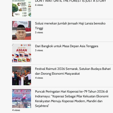
DON’T WAIT UNTIL THE FOREST IS JUST A STORY
6 views
Solusi menekan Jumlah Jemaah Haji Lansia beresiko
Tinggi
5 views
Dari Bangkok untuk Masa Depan Asia Tenggara
5 views
Festival Raimuti 2026 Semarak, Satukan Budaya Bahari
dan Dorong Ekonomi Masyarakat
4 views
Puncak Peringatan Hari Koperasi ke-79 Tahun 2026 di
Indramayu: “Koperasi Sebagai Pilar Kekuatan Ekonomi
Kerakyatan Menuju Koperasi Modern, Mandiri dan
Sejahtera”
4 views