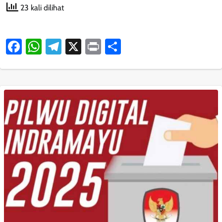
23 kali dilihat
Facebook
WhatsApp
Telegram
X
Print
Share