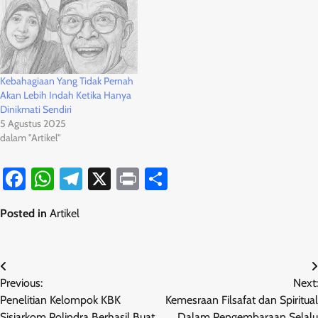
Kebahagiaan Yang Tidak Pernah
Akan Lebih Indah Ketika Hanya
Dinikmati Sendiri
5 Agustus 2025
dalam "Artikel"
Facebook
WhatsApp
Telegram
X
Print
Share
Posted in
Artikel
Navigasi
Previous:
Next:
pos
Penelitian Kelompok KBK
Kemesraan Filsafat dan Spiritual
Sisjarkom Polindra Berhasil Buat
Dalam Pengembaraan Selalu