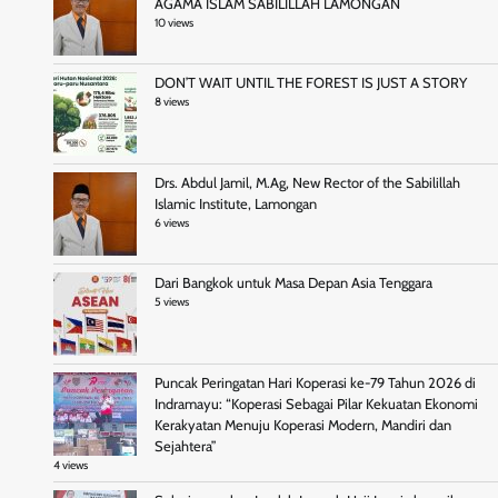
AGAMA ISLAM SABILILLAH LAMONGAN
10 views
DON’T WAIT UNTIL THE FOREST IS JUST A STORY
8 views
Drs. Abdul Jamil, M.Ag, New Rector of the Sabilillah
Islamic Institute, Lamongan
6 views
Dari Bangkok untuk Masa Depan Asia Tenggara
5 views
Puncak Peringatan Hari Koperasi ke-79 Tahun 2026 di
Indramayu: “Koperasi Sebagai Pilar Kekuatan Ekonomi
Kerakyatan Menuju Koperasi Modern, Mandiri dan
Sejahtera”
4 views