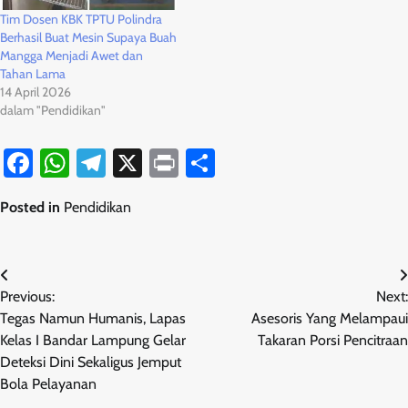
Tim Dosen KBK TPTU Polindra
Berhasil Buat Mesin Supaya Buah
Mangga Menjadi Awet dan
Tahan Lama
14 April 2026
dalam "Pendidikan"
Facebook
WhatsApp
Telegram
X
Print
Share
Posted in
Pendidikan
Navigasi
Previous:
Next:
pos
Tegas Namun Humanis, Lapas
Asesoris Yang Melampaui
Kelas I Bandar Lampung Gelar
Takaran Porsi Pencitraan
Deteksi Dini Sekaligus Jemput
Bola Pelayanan