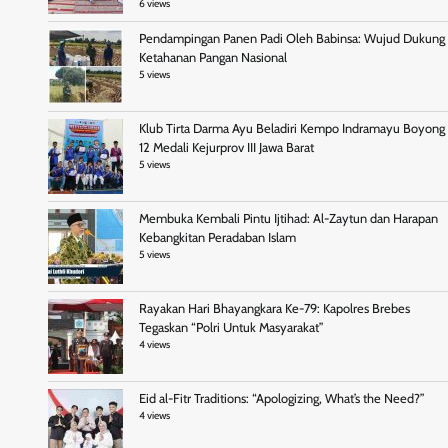
6 views
Pendampingan Panen Padi Oleh Babinsa: Wujud Dukung
Ketahanan Pangan Nasional
5 views
Klub Tirta Darma Ayu Beladiri Kempo Indramayu Boyong
12 Medali Kejurprov III Jawa Barat
5 views
Membuka Kembali Pintu Ijtihad: Al-Zaytun dan Harapan
Kebangkitan Peradaban Islam
5 views
Rayakan Hari Bhayangkara Ke-79: Kapolres Brebes
Tegaskan “Polri Untuk Masyarakat”
4 views
Eid al-Fitr Traditions: “Apologizing, What’s the Need?”
4 views