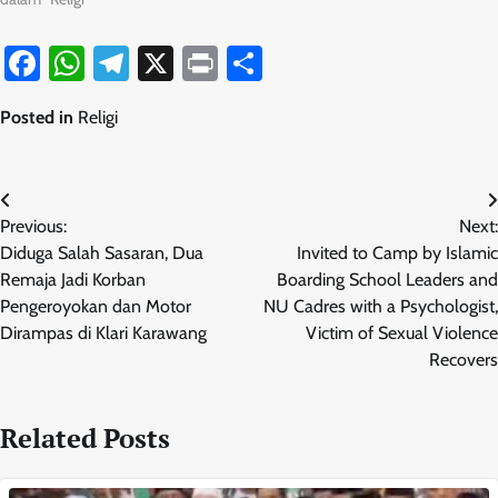
Facebook
WhatsApp
Telegram
X
Print
Share
Posted in
Religi
Navigasi
Previous:
Next:
pos
Diduga Salah Sasaran, Dua
Invited to Camp by Islamic
Remaja Jadi Korban
Boarding School Leaders and
Pengeroyokan dan Motor
NU Cadres with a Psychologist,
Dirampas di Klari Karawang
Victim of Sexual Violence
Recovers
Related Posts