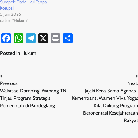
Sumpek: Tiada Hari Tanpa
Korupsi
5 Juni 2026
dalam "Hukum"
Facebook
WhatsApp
Telegram
X
Print
Share
Posted in
Hukum
Navigasi
Previous:
Next:
pos
Wakasad Dampingi Wapang TNI
Jajaki Kerja Sama Agrinas-
Tinjau Program Strategis
Kementrans, Wamen Viva Yoga:
Pemerintah di Pandeglang
Kita Dukung Program
Berorientasi Kesejahteraan
Rakyat