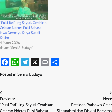
“Puisi Tari” Iing Sayuti, Cerahkan
Gelaran Nderes Puisi Bahasa
Jawa Dermayu Karya Supali
Kasim
4 Maret 2026
dalam "Seni & Budaya"
Facebook
WhatsApp
Telegram
X
Print
Share
Posted in
Seni & Budaya
Navigasi
Previous:
Next:
pos
“Puisi Tari” Iing Sayuti, Cerahkan
Presiden Prabowo Gelar
Gelaran Nderes Puisi Bahasa
Silaturahmi dan Diskusi Bersama