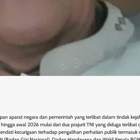
n aparat negara dan pemerintah yang terlibat dalam tindak keja
 hingga awal 2026 mulai dari dua prajurit TNI yang diduga terlibat
, kendati kecurigaan terhadap pengalihan perhatian publik termasuk
BGN (Badan Gizi Nasional), Dadan Handayana dan Wakil Kepala BG