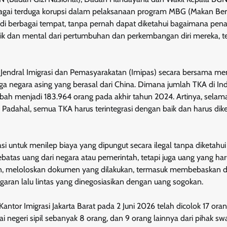
gai terduga korupsi dalam pelaksanaan program MBG (Makan Berg
di di berbagai tempat, tanpa pernah dapat diketahui bagaimana pe
isik dan mental dari pertumbuhan dan perkembangan diri mereka, 
t Jendral Imigrasi dan Pemasyarakatan (Imipas) secara bersama m
ga negara asing yang berasal dari China. Dimana jumlah TKA di In
ah menjadi 183.964 orang pada akhir tahun 2024. Artinya, selam
. Padahal, semua TKA harus terintegrasi dengan baik dan harus di
si untuk menilep biaya yang dipungut secara ilegal tanpa diketahu
sebatas uang dari negara atau pemerintah, tetapi juga uang yang ha
aan, meloloskan dokumen yang dilakukan, termasuk membebaskan d
ggaran lalu lintas yang dinegosiasikan dengan uang sogokan.
ntor Imigrasi Jakarta Barat pada 2 Juni 2026 telah dicolok 17 oran
wai negeri sipil sebanyak 8 orang, dan 9 orang lainnya dari pihak sw