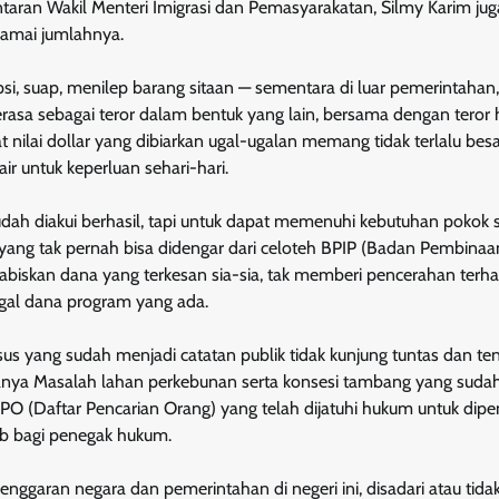
taran Wakil Menteri Imigrasi dan Pemasyarakatan, Silmy Karim juga
ramai jumlahnya.
upsi, suap, menilep barang sitaan — sementara di luar pemerintahan,
erasa sebagai teror dalam bentuk yang lain, bersama dengan teror 
 nilai dollar yang dibiarkan ugal-ugalan memang tidak terlalu bes
 air untuk keperluan sehari-hari.
h diakui berhasil, tapi untuk dapat memenuhi kebutuhan pokok s
 yang tak pernah bisa didengar dari celoteh BPIP (Badan Pembinaa
habiskan dana yang terkesan sia-sia, tak memberi pencerahan terh
al dana program yang ada.
s yang sudah menjadi catatan publik tidak kunjung tuntas dan te
ranya Masalah lahan perkebunan serta konsesi tambang yang sudah
O (Daftar Pencarian Orang) yang telah dijatuhi hukum untuk dipen
ib bagi penegak hukum.
garan negara dan pemerintahan di negeri ini, disadari atau tidak