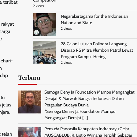
Competition
 terlibat
2 views
Negarakertagama for the Indonesian
Nation and State
 rakyat
2 views
harga
ar
28 Calon Lulusan Polindra Langsung
Diserap RS Mitra Plumbon Patrol Lewat
Program Kampus Hering
ehari-
2 views
n
adap
Terbaru
Semoga Deny Ja Foundation Mampu Mengangkat
ntu
Derajat & Marwah Bangsa Indonesia Dalam
 jelas
Pergaulan Budaya Dunia
*Semoga Denny Ja Foundation Mampu
jara,
Mengangkat Derajat
[…]
Pemuda Pancasila Kabupaten Indramayu Gelar
 telah
MUSCABLUB, R. Listio Wimana Terpilih Sebagai