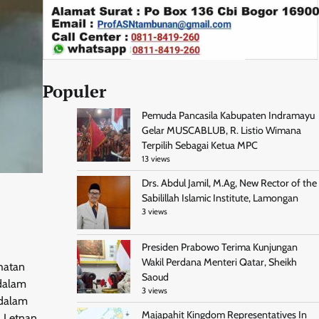
Populer
Pemuda Pancasila Kabupaten Indramayu
Gelar MUSCABLUB, R. Listio Wimana
Terpilih Sebagai Ketua MPC
13 views
Drs. Abdul Jamil, M.Ag, New Rector of the
Sabilillah Islamic Institute, Lamongan
3 views
Presiden Prabowo Terima Kunjungan
Wakil Perdana Menteri Qatar, Sheikh
hatan
Saoud
 dalam
3 views
 dalam
Majapahit Kingdom Representatives In
N Letnan