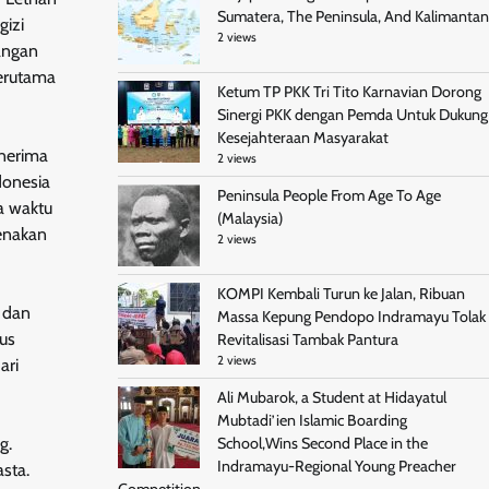
Sumatera, The Peninsula, And Kalimantan
izi
2 views
nangan
terutama
Ketum TP PKK Tri Tito Karnavian Dorong
Sinergi PKK dengan Pemda Untuk Dukung
Kesejahteraan Masyarakat
enerima
2 views
donesia
Peninsula People From Age To Age
a waktu
(Malaysia)
kenakan
2 views
KOMPI Kembali Turun ke Jalan, Ribuan
i dan
Massa Kepung Pendopo Indramayu Tolak
rus
Revitalisasi Tambak Pantura
2 views
ari
Ali Mubarok, a Student at Hidayatul
Mubtadi’ien Islamic Boarding
g.
School,Wins Second Place in the
Indramayu-Regional Young Preacher
asta.