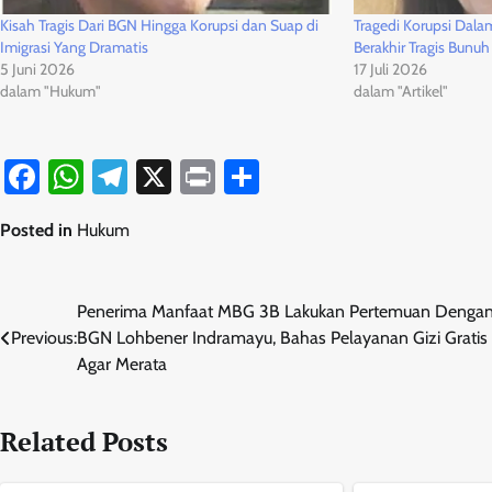
Kisah Tragis Dari BGN Hingga Korupsi dan Suap di
Tragedi Korupsi Dal
Imigrasi Yang Dramatis
Berakhir Tragis Bunuh 
5 Juni 2026
17 Juli 2026
dalam "Hukum"
dalam "Artikel"
Facebook
WhatsApp
Telegram
X
Print
Share
Posted in
Hukum
Navigasi
Penerima Manfaat MBG 3B Lakukan Pertemuan Denga
Previous:
BGN Lohbener Indramayu, Bahas Pelayanan Gizi Gratis
pos
Agar Merata
Related Posts