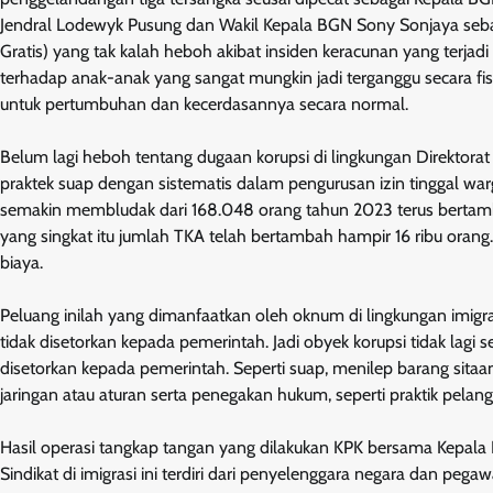
Jendral Lodewyk Pusung dan Wakil Kepala BGN Sony Sonjaya seba
Gratis) yang tak kalah heboh akibat insiden keracunan yang terja
terhadap anak-anak yang sangat mungkin jadi terganggu secara f
untuk pertumbuhan dan kecerdasannya secara normal.
Belum lagi heboh tentang dugaan korupsi di lingkungan Direktora
praktek suap dengan sistematis dalam pengurusan izin tinggal war
semakin membludak dari 168.048 orang tahun 2023 terus bertamb
yang singkat itu jumlah TKA telah bertambah hampir 16 ribu orang
biaya.
Peluang inilah yang dimanfaatkan oleh oknum di lingkungan imigra
tidak disetorkan kepada pemerintah. Jadi obyek korupsi tidak lagi 
disetorkan kepada pemerintah. Seperti suap, menilep barang sit
jaringan atau aturan serta penegakan hukum, seperti praktik pelan
Hasil operasi tangkap tangan yang dilakukan KPK bersama Kepala Ka
Sindikat di imigrasi ini terdiri dari penyelenggara negara dan pega