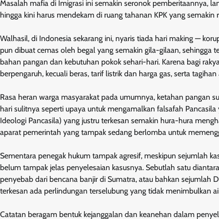
Masalah mafia di Imigrasi ini semakin seronok pemberitaannya, lan
hingga kini harus mendekam di ruang tahanan KPK yang semakin 
Walhasil, di Indonesia sekarang ini, nyaris tiada hari making — kor
pun dibuat cemas oleh begal yang semakin gila-gilaan, sehingga t
bahan pangan dan kebutuhan pokok sehari-hari. Karena bagi rakyat
berpengaruh, kecuali beras, tarif listrik dan harga gas, serta tagihan
Rasa heran warga masyarakat pada umumnya, ketahan pangan suda
hari sulitnya seperti upaya untuk mengamalkan falsafah Pancasila
Ideologi Pancasila) yang justru terkesan semakin hura-hura meng
aparat pemerintah yang tampak sedang berlomba untuk memengg
Sementara penegak hukum tampak agresif, meskipun sejumlah kasu
belum tampak jelas penyelesaian kasusnya. Sebutlah satu dianta
penyebab dari bencana banjir di Sumatra, atau bahkan sejumlah DP
terkesan ada perlindungan terselubung yang tidak menimbulkan a
Catatan beragam bentuk kejanggalan dan keanehan dalam penyeleng