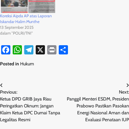
Koreksi Aipda AP atas Laporan
Iskandar Halim Munthe
13 September 2025
dalam "POLRI/TNI"
Facebook
WhatsApp
Telegram
X
Print
Share
Posted in
Hukum
Navigasi
Previous:
Next:
pos
Ketua DPD GRIB Jaya Riau
Panggil Menteri ESDM, Presiden
Peringatkan Oknum: Jangan
Prabowo Pastikan Pasokan
Klaim Ketua DPC Dumai Tanpa
Energi Nasional Aman dan
Legalitas Resmi
Evaluasi Penataan IUP