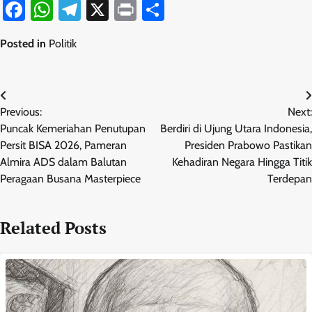
Facebook
WhatsApp
Telegram
X
Print
Share
Posted in
Politik
Navigasi
Previous:
Next:
pos
Puncak Kemeriahan Penutupan
Berdiri di Ujung Utara Indonesia,
Persit BISA 2026, Pameran
Presiden Prabowo Pastikan
Almira ADS dalam Balutan
Kehadiran Negara Hingga Titik
Peragaan Busana Masterpiece
Terdepan
Related Posts