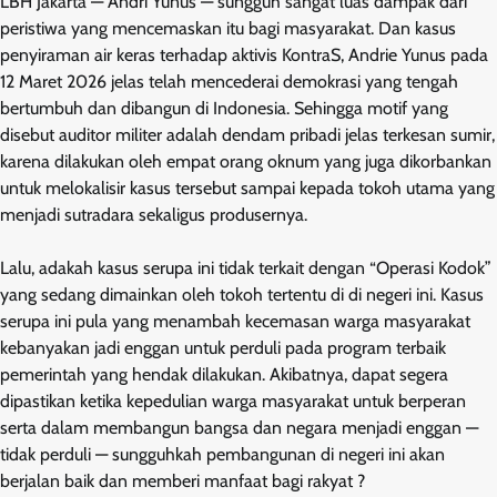
LBH Jakarta — Andri Yunus — sungguh sangat luas dampak dari
peristiwa yang mencemaskan itu bagi masyarakat. Dan kasus
penyiraman air keras terhadap aktivis KontraS, Andrie Yunus pada
12 Maret 2026 jelas telah mencederai demokrasi yang tengah
bertumbuh dan dibangun di Indonesia. Sehingga motif yang
disebut auditor militer adalah dendam pribadi jelas terkesan sumir,
karena dilakukan oleh empat orang oknum yang juga dikorbankan
untuk melokalisir kasus tersebut sampai kepada tokoh utama yang
menjadi sutradara sekaligus produsernya.
Lalu, adakah kasus serupa ini tidak terkait dengan “Operasi Kodok”
yang sedang dimainkan oleh tokoh tertentu di di negeri ini. Kasus
serupa ini pula yang menambah kecemasan warga masyarakat
kebanyakan jadi enggan untuk perduli pada program terbaik
pemerintah yang hendak dilakukan. Akibatnya, dapat segera
dipastikan ketika kepedulian warga masyarakat untuk berperan
serta dalam membangun bangsa dan negara menjadi enggan —
tidak perduli — sungguhkah pembangunan di negeri ini akan
berjalan baik dan memberi manfaat bagi rakyat ?