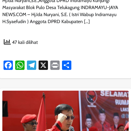
Hj.Ida Nuryani,S.E.,Anggota DPRD Indramayu Kunjungi
Masyarakat Blok Pulo Desa Telukagung INDRAMAYU-JAYA
NEWS.COM – Hj.Ida Nuryani, S.E. ( Istri Wabup Indramayu
H.Syaefudin ) Anggota DPRD Kabupaten […]
47 kali dilihat
Facebook
WhatsApp
Telegram
X
Print
Share