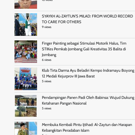
SYAYKH AL-ZAYTUN’S MILAD: FROM WORLD RECORD
TO CARE FOR OTHERS
9 views
Finger Painting sebagai Stimulasi Motorik Halus, Tim
STIKes Pemkab Jombang Gali Kreativitas 35 Balita di
Jombang
6 views
Klub Tirta Darma Ayu Beladiri Kempo Indramayu Boyong
12 Medali Kejurprov III Jawa Barat
5 views
Pendampingan Panen Padi Oleh Babinsa: Wujud Dukung
Ketahanan Pangan Nasional
5 views
Membuka Kembali Pintu Ijtihad: Al-Zaytun dan Harapan
Kebangkitan Peradaban Islam