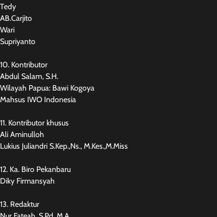
Tedy
AB.Carjito
Wari
Supriyanto
10. Kontributor
Abdul Salam, S.H.
Wilayah Papua: Bawi Kogoya
Mahsus IWO Indonesia
11. Kontributor khusus
Ali Aminulloh
Lukius Juliandri S.Kep.,Ns., M.Kes.,M.Miss
12. Ka. Biro Pekanbaru
Diky Firmansyah
13. Redaktur
Nur Fateah, S.Pd. M.A