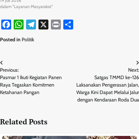
19 Juli 2026
dalam "Layanan Masyarakat"
Facebook
WhatsApp
Telegram
X
Print
Share
Posted in
Politik
Navigasi
Previous:
Next:
pos
Pasmar 1 Ikuti Kegiatan Panen
Satgas TMMD ke-126
Raya Tegaskan Komitmen
Laksanakan Pengerasan Jalan,
Ketahanan Pangan
Warga Kini Dapat Melalui Jalur
dengan Kendaraan Roda Dua
Related Posts