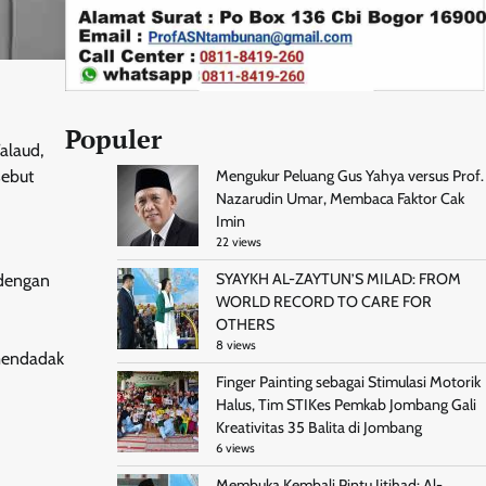
Populer
alaud,
sebut
Mengukur Peluang Gus Yahya versus Prof.
Nazarudin Umar, Membaca Faktor Cak
Imin
22 views
SYAYKH AL-ZAYTUN’S MILAD: FROM
 dengan
WORLD RECORD TO CARE FOR
OTHERS
8 views
 mendadak
Finger Painting sebagai Stimulasi Motorik
Halus, Tim STIKes Pemkab Jombang Gali
Kreativitas 35 Balita di Jombang
6 views
Membuka Kembali Pintu Ijtihad: Al-