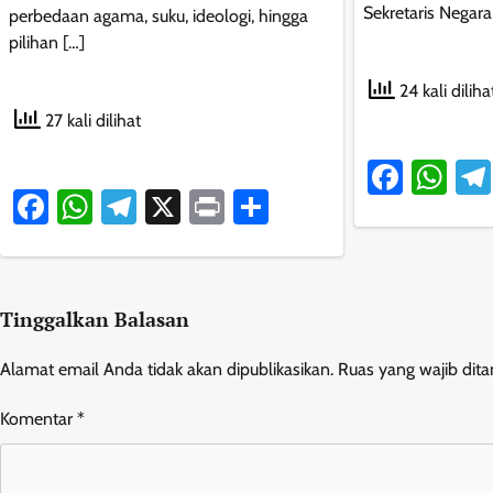
Sekretaris Negar
perbedaan agama, suku, ideologi, hingga
pilihan […]
24 kali diliha
27 kali dilihat
Faceb
Wh
Facebook
WhatsApp
Telegram
X
Print
Share
Tinggalkan Balasan
Alamat email Anda tidak akan dipublikasikan.
Ruas yang wajib dit
Komentar
*