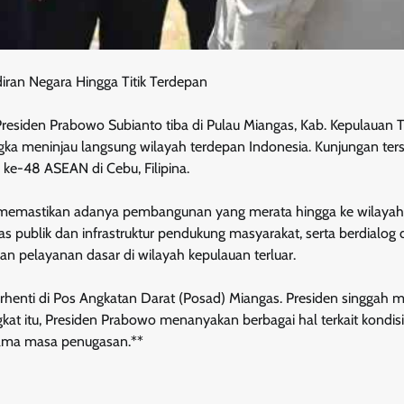
diran Negara Hingga Titik Terdepan
n Prabowo Subianto tiba di Pulau Miangas, Kab. Kepulauan T
gka meninjau langsung wilayah terdepan Indonesia. Kunjungan ter
 ke-48 ASEAN di Cebu, Filipina.
tuk memastikan adanya pembangunan yang merata hingga ke wilayah
as publik dan infrastruktur pendukung masyarakat, serta berdialog
n pelayanan dasar di wilayah kepulauan terluar.
erhenti di Pos Angkatan Darat (Posad) Miangas. Presiden singgah
kat itu, Presiden Prabowo menanyakan berbagai hal terkait kondisi
 lama masa penugasan.**