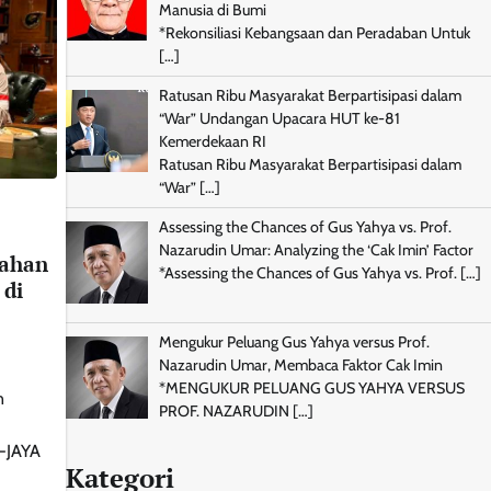
Manusia di Bumi
*Rekonsiliasi Kebangsaan dan Peradaban Untuk
[…]
Ratusan Ribu Masyarakat Berpartisipasi dalam
“War” Undangan Upacara HUT ke-81
Kemerdekaan RI
Ratusan Ribu Masyarakat Berpartisipasi dalam
“War”
[…]
Assessing the Chances of Gus Yahya vs. Prof.
Nazarudin Umar: Analyzing the ‘Cak Imin’ Factor
mahan
*Assessing the Chances of Gus Yahya vs. Prof.
[…]
di
Mengukur Peluang Gus Yahya versus Prof.
Nazarudin Umar, Membaca Faktor Cak Imin
*MENGUKUR PELUANG GUS YAHYA VERSUS
n
PROF. NAZARUDIN
[…]
-JAYA
Kategori