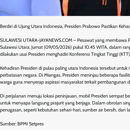
Berdiri di Ujung Utara Indonesia, Presiden Prabowo Pastikan Keha
SULAWESI UTARA-JAYANEWS.COM – Pesawat yang membawa Preside
Sulawesi Utara, Jumat (09/05/2026) pukul 10.45 WITA, dalam ran
dilakukan usai Presiden menghadiri Konferensi Tingkat Tinggi (KTT)
Kehadiran Presiden di pulau paling utara Indonesia tersebut un
perbatasan negara. Di Miangas, Presiden meninjau beberapa fasilit
warga guna menyerap aspirasi masyarakat terkait pembangunan da
Di perjalanan menuju lokasi peninjauan, mobil Presiden sempat b
untuk menyapa langsung prajurit yang berjaga. Dalam obrolan sing
penugasan, seperti kebutuhan sehari-hari, sumber air bersih, dan
Sumber: BPMI Setpres