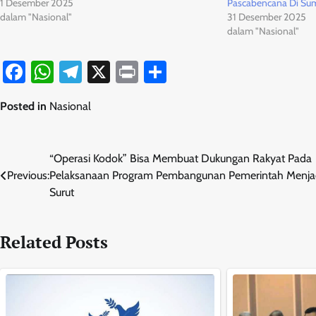
1 Desember 2025
Pascabencana Di Su
dalam "Nasional"
31 Desember 2025
dalam "Nasional"
Facebook
WhatsApp
Telegram
X
Print
Share
Posted in
Nasional
Navigasi
“Operasi Kodok” Bisa Membuat Dukungan Rakyat Pada
Previous:
Pelaksanaan Program Pembangunan Pemerintah Menja
pos
Surut
Related Posts