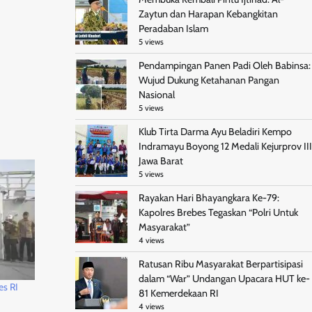
Zaytun dan Harapan Kebangkitan
Peradaban Islam
5 views
Pendampingan Panen Padi Oleh Babinsa:
Wujud Dukung Ketahanan Pangan
Nasional
5 views
Klub Tirta Darma Ayu Beladiri Kempo
Indramayu Boyong 12 Medali Kejurprov III
Jawa Barat
5 views
Rayakan Hari Bhayangkara Ke-79:
Kapolres Brebes Tegaskan “Polri Untuk
Masyarakat”
4 views
Ratusan Ribu Masyarakat Berpartisipasi
dalam “War” Undangan Upacara HUT ke-
es RI
81 Kemerdekaan RI
4 views