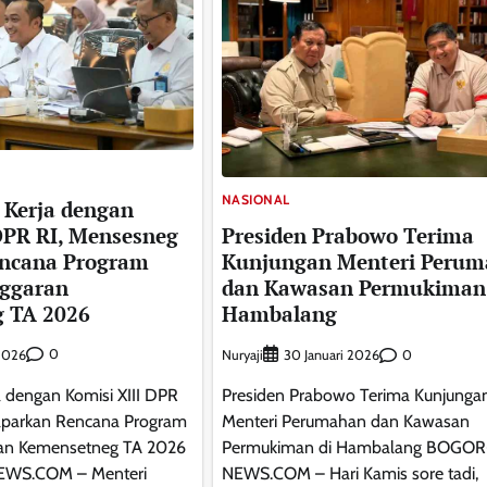
NASIONAL
 Kerja dengan
DPR RI, Mensesneg
Presiden Prabowo Terima
ncana Program
Kunjungan Menteri Peru
nggaran
dan Kawasan Permukiman 
 TA 2026
Hambalang
0
Nuryaji
0
 2026
30 Januari 2026
a dengan Komisi XIII DPR
Presiden Prabowo Terima Kunjunga
aparkan Rencana Program
Menteri Perumahan dan Kawasan
ran Kemensetneg TA 2026
Permukiman di Hambalang BOGOR
EWS.COM – Menteri
NEWS.COM – Hari Kamis sore tadi,