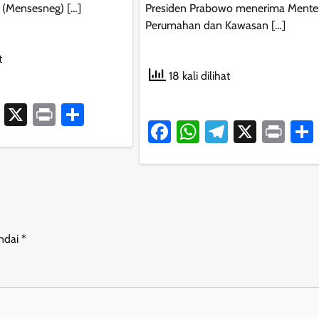
a (Mensesneg) […]
Presiden Prabowo menerima Menter
Perumahan dan Kawasan […]
t
18 kali dilihat
ook
atsApp
Telegram
X
Print
Share
Facebook
WhatsApp
Telegram
X
Pri
andai
*