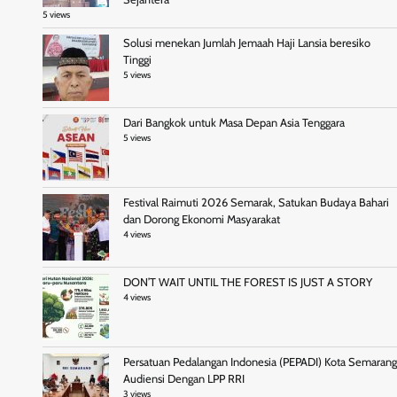
5 views
Solusi menekan Jumlah Jemaah Haji Lansia beresiko
Tinggi
5 views
Dari Bangkok untuk Masa Depan Asia Tenggara
5 views
Festival Raimuti 2026 Semarak, Satukan Budaya Bahari
dan Dorong Ekonomi Masyarakat
4 views
DON’T WAIT UNTIL THE FOREST IS JUST A STORY
4 views
Persatuan Pedalangan Indonesia (PEPADI) Kota Semarang
Audiensi Dengan LPP RRI
3 views