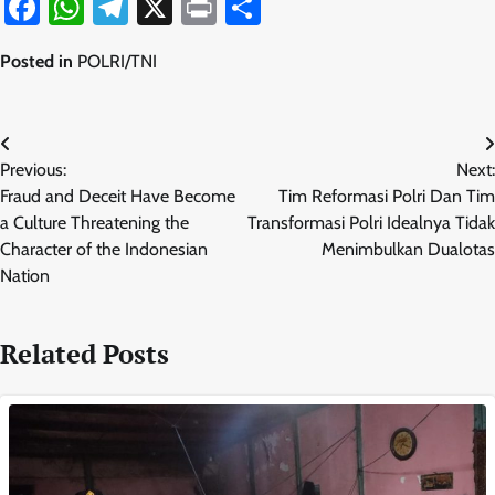
Facebook
WhatsApp
Telegram
X
Print
Share
Posted in
POLRI/TNI
Navigasi
Previous:
Next:
pos
Fraud and Deceit Have Become
Tim Reformasi Polri Dan Tim
a Culture Threatening the
Transformasi Polri Idealnya Tidak
Character of the Indonesian
Menimbulkan Dualotas
Nation
Related Posts