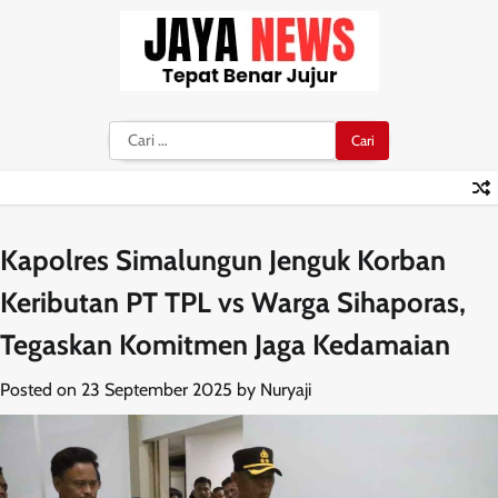
Skip
to
content
Cari
untuk:
Kapolres Simalungun Jenguk Korban
Keributan PT TPL vs Warga Sihaporas,
Tegaskan Komitmen Jaga Kedamaian
Posted on
23 September 2025
by
Nuryaji