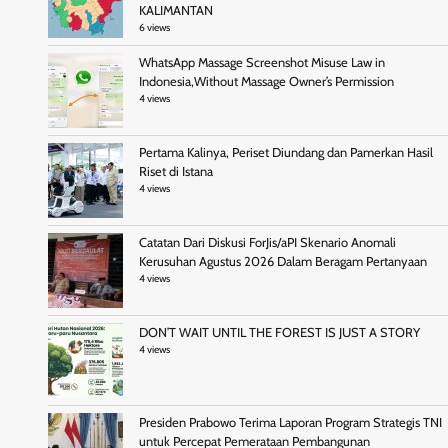
KALIMANTAN
6 views
WhatsApp Massage Screenshot Misuse Law in
Indonesia,Without Massage Owner’s Permission
4 views
Pertama Kalinya, Periset Diundang dan Pamerkan Hasil
Riset di Istana
4 views
Catatan Dari Diskusi ForJis/aPI Skenario Anomali
Kerusuhan Agustus 2026 Dalam Beragam Pertanyaan
4 views
DON’T WAIT UNTIL THE FOREST IS JUST A STORY
4 views
Presiden Prabowo Terima Laporan Program Strategis TNI
untuk Percepat Pemerataan Pembangunan