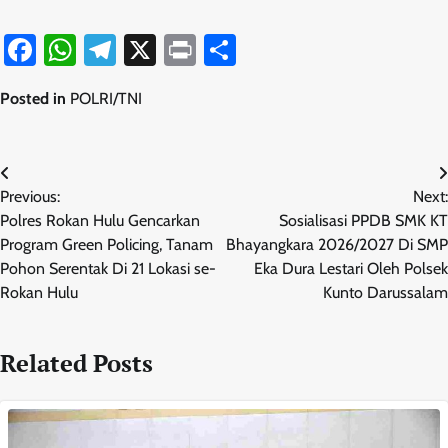
Facebook
WhatsApp
Telegram
X
Print
Share
Posted in
POLRI/TNI
Navigasi
Previous:
Next:
pos
Polres Rokan Hulu Gencarkan
Sosialisasi PPDB SMK KT
Program Green Policing, Tanam
Bhayangkara 2026/2027 Di SMP
Pohon Serentak Di 21 Lokasi se-
Eka Dura Lestari Oleh Polsek
Rokan Hulu
Kunto Darussalam
Related Posts