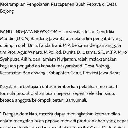
Keterampilan Pengolahan Pascapanen Buah Pepaya di Desa
Bojong
BANDUNG-JAYA NEWS.COM – Universitas Insan Cendekia
Mandiri (UICM) Bandung Jawa Barat,melalui tim pengabdi yang
dipimpin oleh Dr. Ir. Farida Iriani, M.P, bersama dengan anggota
tim Prof. Agus Winarti, M.Pd, Rd. Duhita D. Utama, S.T., M.T.P, Miko
Syahputra Arifin, dan Jamjam Nurjaman, telah melaksanakan
kegiatan pengabdian kepada masyarakat di Desa Bojong,
Kecamatan Banjarwangi, Kabupaten Garut, Provinsi Jawa Barat.
Kegiatan ini bertujuan untuk memberikan pelatihan membuat
formula produk olahan buah pepaya, seperti selei dan sirup,
kepada anggota kelompok petani Banyumuli.
” Dengan demikian, mereka dapat meningkatkan keterampilan
dalam mengolah buah pepaya menjadi produk olahan yang dapat
disimpan lebih lama dan mudah didistribusikan,” ujar Dr. Ir. Farida