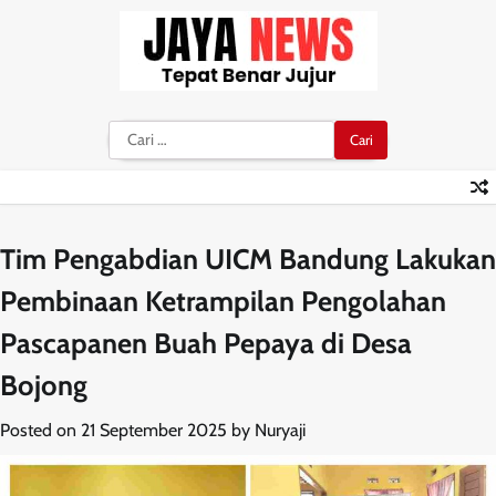
Skip
to
content
Cari
untuk:
Tim Pengabdian UICM Bandung Lakukan
Pembinaan Ketrampilan Pengolahan
Pascapanen Buah Pepaya di Desa
Bojong
Posted on
21 September 2025
by
Nuryaji