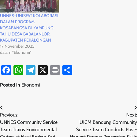
UNNES-UNISFAT KOLABORASI
DALAM PROGRAM
KOSABANGSA DI KAMPUNG
TAHU DESA BABALANLOR,
KABUPATEN PEKALONGAN
17 November 2025
dalam "Ekonomi"
Facebook
WhatsApp
Telegram
X
Print
Share
Posted in
Ekonomi
Navigasi
Previous:
Next:
pos
UNNES Community Service
UICM Bandung Community
Team Trains Environmental
Service Team Conducts Post-
Cadres at Mugi Berkah Sari
Harvest Papaya Processing Skills