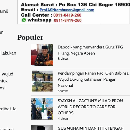
amil
en
Populer
Dapodik yang Menyandera Guru: TPG
ilakukan
Hilang, Negara Absen
8 views
Pendampingan Panen Padi Oleh Babinsa:
n wujud
Wujud Dukung Ketahanan Pangan
ntuk
Nasional
nsi
5 views
SYAYKH AL-ZAYTUN’S MILAD: FROM
WORLD RECORD TO CARE FOR
libat. Ia
OTHERS
4 views
GUS MUHAIMIN DAN TITIK TENGAH
manfaat