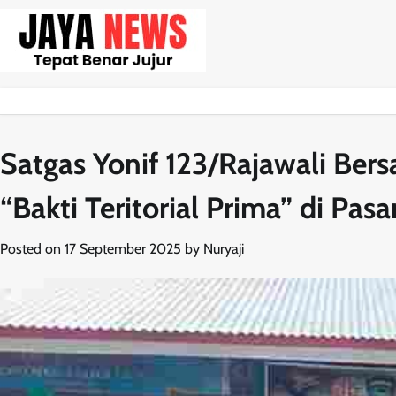
Skip
to
content
Satgas Yonif 123/Rajawali Ber
“Bakti Teritorial Prima” di P
Posted on
17 September 2025
by
Nuryaji