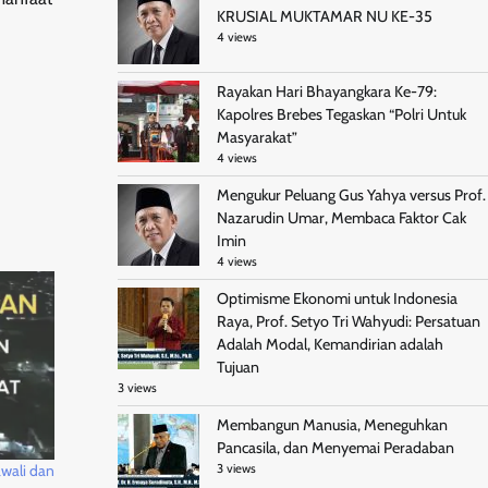
KRUSIAL MUKTAMAR NU KE-35
4 views
Rayakan Hari Bhayangkara Ke-79:
Kapolres Brebes Tegaskan “Polri Untuk
Masyarakat”
4 views
Mengukur Peluang Gus Yahya versus Prof.
Nazarudin Umar, Membaca Faktor Cak
Imin
4 views
Optimisme Ekonomi untuk Indonesia
Raya, Prof. Setyo Tri Wahyudi: Persatuan
Adalah Modal, Kemandirian adalah
Tujuan
3 views
Membangun Manusia, Meneguhkan
Pancasila, dan Menyemai Peradaban
wali dan
3 views