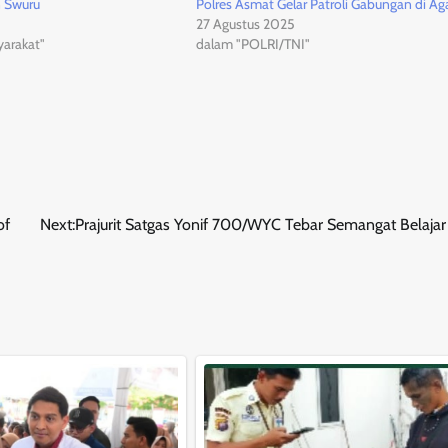
 Swuru
Polres Asmat Gelar Patroli Gabungan di Ag
27 Agustus 2025
arakat"
dalam "POLRI/TNI"
of
Next:
Prajurit Satgas Yonif 700/WYC Tebar Semangat Belajar 