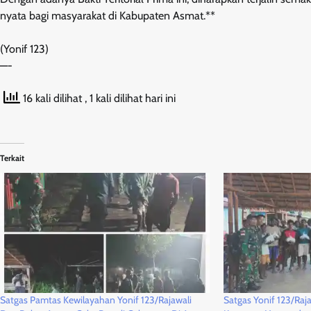
nyata bagi masyarakat di Kabupaten Asmat.**
(Yonif 123)
—-
16 kali dilihat
, 1 kali dilihat hari ini
Terkait
Satgas Pamtas Kewilayahan Yonif 123/Rajawali
Satgas Yonif 123/Rajaw