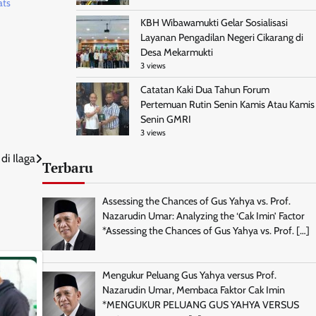
ats
KBH Wibawamukti Gelar Sosialisasi
Layanan Pengadilan Negeri Cikarang di
Desa Mekarmukti
3 views
Catatan Kaki Dua Tahun Forum
Pertemuan Rutin Senin Kamis Atau Kamis
Senin GMRI
3 views
di Ilaga
Terbaru
Assessing the Chances of Gus Yahya vs. Prof.
Nazarudin Umar: Analyzing the ‘Cak Imin’ Factor
*Assessing the Chances of Gus Yahya vs. Prof.
[…]
Mengukur Peluang Gus Yahya versus Prof.
Nazarudin Umar, Membaca Faktor Cak Imin
*MENGUKUR PELUANG GUS YAHYA VERSUS