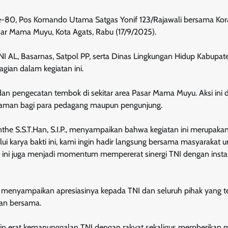
, Pos Komando Utama Satgas Yonif 123/Rajawali bersama Kor
sar Mama Muyu, Kota Agats, Rabu (17/9/2025).
TNI AL, Basarnas, Satpol PP, serta Dinas Lingkungan Hidup Kabupat
agian dalam kegiatan ini.
an pengecatan tembok di sekitar area Pasar Mama Muyu. Aksi ini d
 nyaman bagi para pedagang maupun pengunjung.
the S.S.T.Han, S.I.P., menyampaikan bahwa kegiatan ini merupaka
ui karya bakti ini, kami ingin hadir langsung bersama masyarakat u
an ini juga menjadi momentum mempererat sinergi TNI dengan insta
menyampaikan apresiasinya kepada TNI dan seluruh pihak yang ter
nan bersama.
makin erat kemanunggalan TNI dengan rakyat sekaligus memberikan 