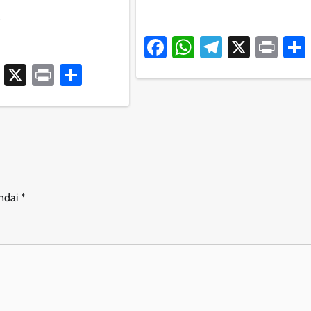
Facebook
WhatsApp
Telegram
X
Pri
ook
atsApp
Telegram
X
Print
Share
andai
*