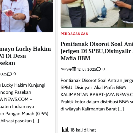
PERDAGANGAN
Pontianak Disorot Soal An
amayu Lucky Hakim
Jerigen Di SPBU,Disinyalir
M Di Desa
Mafia BBM
sekan
Nuryaji
0
12 Juli 2025
0
2025
Pontianak Disorot Soal Antrian Jerig
 Lucky Hakim Kunjungi
SPBU, Disinyalir Akal Mafia BBM
ondong Pasekan
KALIMANTAN BARAT-JAYA NEWS.
YA NEWS.COM –
Praktik kotor dalam distribusi BBM s
paten Indramayu
di wilayah Kalimantan Barat […]
an Pangan Murah (GPM)
bilisasi pasokan […]
18 kali dilihat