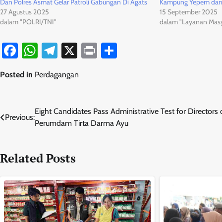
Dan Polres Asmat Gelar Patroli Gabungan Di Agats
Kampung Yepem dan
27 Agustus 2025
15 September 2025
dalam "POLRI/TNI"
dalam "Layanan Masy
Facebook
WhatsApp
Telegram
X
Print
Share
Posted in
Perdagangan
Navigasi
Eight Candidates Pass Administrative Test for Directors 
Previous:
Perumdam Tirta Darma Ayu
pos
Related Posts