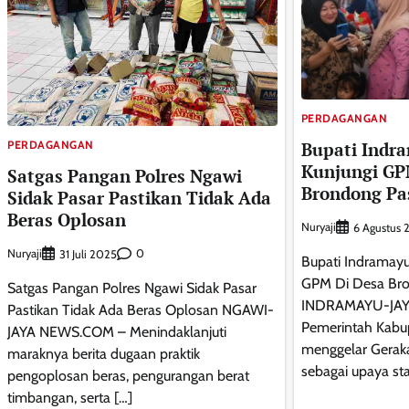
PERDAGANGAN
Bupati Indr
PERDAGANGAN
Kunjungi GP
Satgas Pangan Polres Ngawi
Brondong Pa
Sidak Pasar Pastikan Tidak Ada
Beras Oplosan
Nuryaji
6 Agustus 
Nuryaji
0
31 Juli 2025
Bupati Indramayu
GPM Di Desa Br
Satgas Pangan Polres Ngawi Sidak Pasar
‎INDRAMAYU-JA
Pastikan Tidak Ada Beras Oplosan NGAWI-
Pemerintah Kabu
JAYA NEWS.COM – Menindaklanjuti
menggelar Gerak
maraknya berita dugaan praktik
sebagai upaya sta
pengoplosan beras, pengurangan berat
timbangan, serta […]