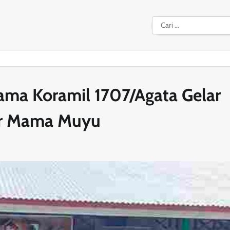
Cari
untuk:
sama Koramil 1707/Agata Gelar
asar Mama Muyu