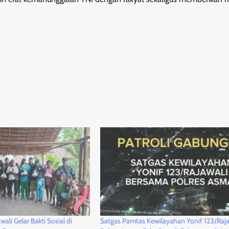
ali Gelar Bakti Sosial di
Satgas Pamtas Kewilayahan Yonif 123/Raja