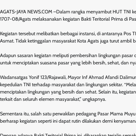
AGATS-JAYA NEWS.COM –Dalam rangka menyambut HUT TNI ke-80
1707-08/Agats melaksanakan kegiatan Bakti Teritorial Prima di Pa
Kegiatan tersebut melibatkan berbagai instansi, di antaranya Pos 
Asmat. Tidak ketinggalan masyarakat Kota Agats juga turut ambil b
Adapun sasaran kegiatan meliputi pembersihan lingkungan pasar d
untuk menciptakan suasana pasar yang lebih bersih, sehat, dan
Wadansatgas Yonif 123/Rajawali, Mayor Inf Ahmad Afandi Dalimun
kepedulian TNI terhadap masyarakat dan lingkungan sekitar. “Melal
menciptakan lingkungan yang bersih dan sehat. Selain itu, kegiat
terkait dan seluruh elemen masyarakat,” ungkapnya.
Sementara itu, salah satu perwakilan pedagang Pasar Mama Muyu 
berharap kegiatan seperti ini dapat rutin dilakukan demi kenyama
Dengan adanya Bakti Teritorial Prima ini, diharapkan terjalin se