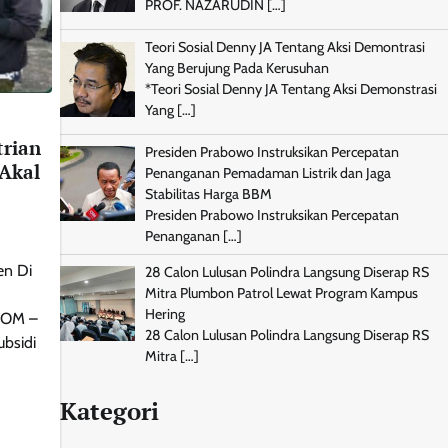
PROF. NAZARUDIN
[…]
Teori Sosial Denny JA Tentang Aksi Demontrasi
Yang Berujung Pada Kerusuhan
*Teori Sosial Denny JA Tentang Aksi Demonstrasi
Yang
[…]
trian
Presiden Prabowo Instruksikan Percepatan
 Akal
Penanganan Pemadaman Listrik dan Jaga
Stabilitas Harga BBM
Presiden Prabowo Instruksikan Percepatan
Penanganan
[…]
en Di
28 Calon Lulusan Polindra Langsung Diserap RS
Mitra Plumbon Patrol Lewat Program Kampus
Hering
COM –
28 Calon Lulusan Polindra Langsung Diserap RS
ubsidi
Mitra
[…]
Kategori