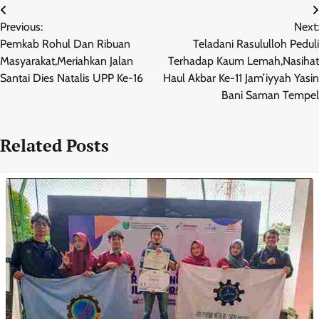
Navigasi
Previous:
Next:
pos
Pemkab Rohul Dan Ribuan
Teladani Rasululloh Peduli
Masyarakat,Meriahkan Jalan
Terhadap Kaum Lemah,Nasihat
Santai Dies Natalis UPP Ke-16
Haul Akbar Ke-11 Jam’iyyah Yasin
Bani Saman Tempel
Related Posts