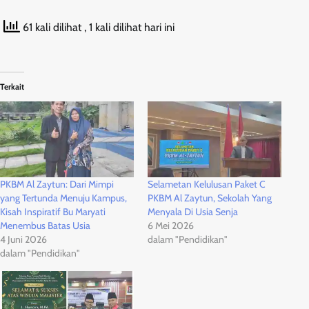
61 kali dilihat
, 1 kali dilihat hari ini
Terkait
PKBM Al Zaytun: Dari Mimpi
Selametan Kelulusan Paket C
yang Tertunda Menuju Kampus,
PKBM Al Zaytun, Sekolah Yang
Kisah Inspiratif Bu Maryati
Menyala Di Usia Senja
Menembus Batas Usia
6 Mei 2026
4 Juni 2026
dalam "Pendidikan"
dalam "Pendidikan"