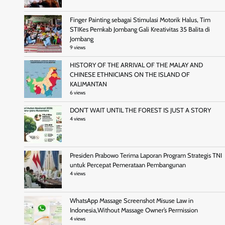
Finger Painting sebagai Stimulasi Motorik Halus, Tim
STIKes Pemkab Jombang Gali Kreativitas 35 Balita di
Jombang
9 views
HISTORY OF THE ARRIVAL OF THE MALAY AND
CHINESE ETHNICIANS ON THE ISLAND OF
KALIMANTAN
6 views
DON’T WAIT UNTIL THE FOREST IS JUST A STORY
4 views
Presiden Prabowo Terima Laporan Program Strategis TNI
untuk Percepat Pemerataan Pembangunan
4 views
WhatsApp Massage Screenshot Misuse Law in
Indonesia,Without Massage Owner’s Permission
4 views