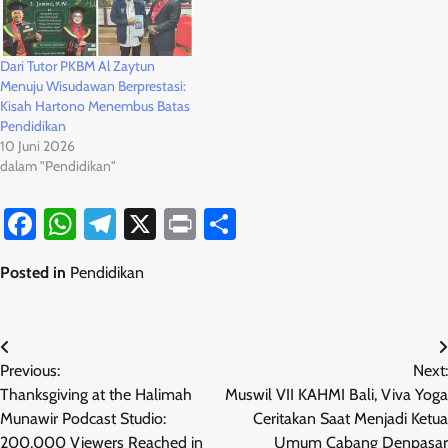
Dari Tutor PKBM Al Zaytun
Menuju Wisudawan Berprestasi:
Kisah Hartono Menembus Batas
Pendidikan
10 Juni 2026
dalam "Pendidikan"
Facebook
WhatsApp
Telegram
X
Print
Share
Posted in
Pendidikan
Navigasi
Previous:
Next:
pos
Thanksgiving at the Halimah
Muswil VII KAHMI Bali, Viva Yoga
Munawir Podcast Studio:
Ceritakan Saat Menjadi Ketua
200,000 Viewers Reached in
Umum Cabang Denpasar