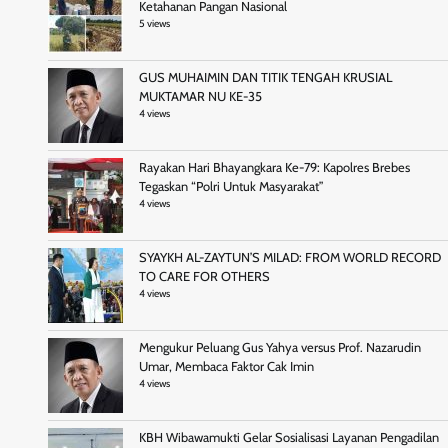
Ketahanan Pangan Nasional
5 views
GUS MUHAIMIN DAN TITIK TENGAH KRUSIAL
MUKTAMAR NU KE-35
4 views
Rayakan Hari Bhayangkara Ke-79: Kapolres Brebes
Tegaskan “Polri Untuk Masyarakat”
4 views
SYAYKH AL-ZAYTUN’S MILAD: FROM WORLD RECORD
TO CARE FOR OTHERS
4 views
Mengukur Peluang Gus Yahya versus Prof. Nazarudin
Umar, Membaca Faktor Cak Imin
4 views
KBH Wibawamukti Gelar Sosialisasi Layanan Pengadilan