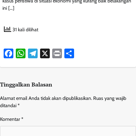
kasus peristiwa di situasi ekonomi yang kurang baik belakangan
ini […]
31 kali dilihat
Facebook
WhatsApp
Telegram
X
Print
Share
Tinggalkan Balasan
Alamat email Anda tidak akan dipublikasikan.
Ruas yang wajib
ditandai
*
Komentar
*