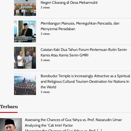
Negeri Cikarang di Desa Mekarmukti
3 views
Membangun Manusia, Meneguhkan Pancasila, dan
Menyemai Peradaban
3 views
Catatan Kaki Dua Tahun Forum Pertemuan Rutin Senin
Kamis Atau Kamis Senin GMRI
3 views
Borobudur Temple is Increasingly Attractive as a Spiritual
and Religious Cultural Tourism Destination for Nations In
the World
3 views
Terbaru
Assessing the Chances of Gus Yahya vs. Prof. Nazarudin Umar:
Analyzing the ‘Cak Imin’ Factor
*Assessing the Chances of Gus Yahya vs. Prof.
[…]