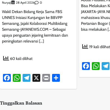
Nuryaji
0
28 April 2026
Bisa Melakukan K
Wakil Dekan Bidang Kerja Sama FBS
JAKARTA-JAYA N
UNNES Inisiasi Kunjungan ke BBVPP
mahasiswa khusus
Semarang, Jajaki Kolaborasi Multibidang
Pertanian Bogor 
Semarang-JAYANEWS.COM – Sebagai
bisa melakukan [
upaya penguatan jejaring kemitraan dan
peningkatan relevansi […]
19 kali dilihat
60 kali dilihat
Faceb
Wh
Facebook
WhatsApp
Telegram
X
Print
Share
Tinggalkan Balasan