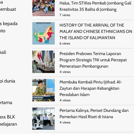
ba
Halus, Tim STIKes Pemkab Jombang Gali
 membuat
Kreativitas 35 Balita di Jombang
7 views
sa kepada
HISTORY OF THE ARRIVAL OF THE
oto
MALAY AND CHINESE ETHNICIANS ON
THE ISLAND OF KALIMANTAN
6 views
ali
Presiden Prabowo Terima Laporan
Program Strategis TNI untuk Percepat
Pemerataan Pembangunan
4 views
pi dunia
Membuka Kembali Pintu Ijtihad: Al-
Zaytun dan Harapan Kebangkitan
Peradaban Islam
4 views
ertama
Pertama Kalinya, Periset Diundang dan
Pamerkan Hasil Riset di Istana
ara BLK
4 views
elajaran