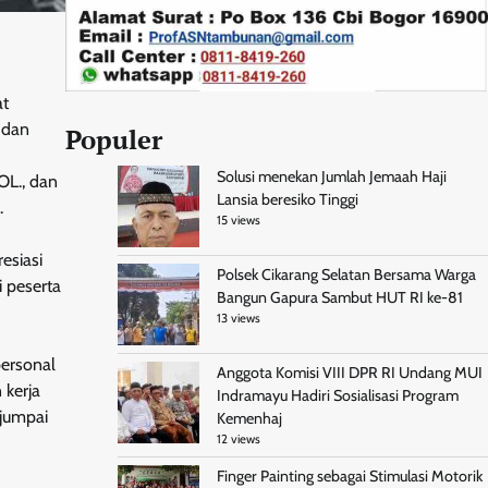
at
 dan
Populer
Solusi menekan Jumlah Jemaah Haji
SOL., dan
Lansia beresiko Tinggi
.
15 views
esiasi
Polsek Cikarang Selatan Bersama Warga
 peserta
Bangun Gapura Sambut HUT RI ke-81
13 views
personal
Anggota Komisi VIII DPR RI Undang MUI
 kerja
Indramayu Hadiri Sosialisasi Program
ijumpai
Kemenhaj
12 views
Finger Painting sebagai Stimulasi Motorik