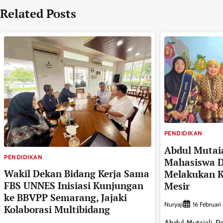
Related Posts
PENDIDIKAN
Abdul Mutaia
PENDIDIKAN
Mahasiswa D
Wakil Dekan Bidang Kerja Sama
Melakukan K
FBS UNNES Inisiasi Kunjungan
Mesir
ke BBVPP Semarang, Jajaki
Nuryaji
16 Februar
Kolaborasi Multibidang
Abdul Mutaiali, 