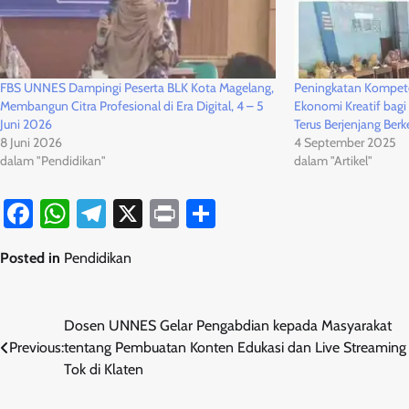
FBS UNNES Dampingi Peserta BLK Kota Magelang,
Peningkatan Kompete
Membangun Citra Profesional di Era Digital, 4 – 5
Ekonomi Kreatif bagi 
Juni 2026
Terus Berjenjang Berk
8 Juni 2026
4 September 2025
dalam "Pendidikan"
dalam "Artikel"
Facebook
WhatsApp
Telegram
X
Print
Share
Posted in
Pendidikan
Navigasi
Dosen UNNES Gelar Pengabdian kepada Masyarakat
Previous:
tentang Pembuatan Konten Edukasi dan Live Streaming 
pos
Tok di Klaten