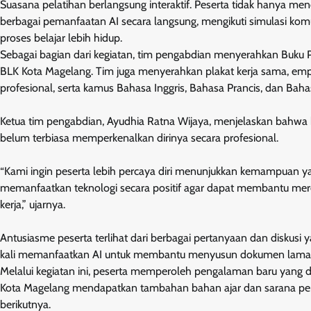
Suasana pelatihan berlangsung interaktif. Peserta tidak hanya me
berbagai pemanfaatan AI secara langsung, mengikuti simulasi komu
proses belajar lebih hidup.
Sebagai bagian dari kegiatan, tim pengabdian menyerahkan Buku 
BLK Kota Magelang. Tim juga menyerahkan plakat kerja sama, empa
profesional, serta kamus Bahasa Inggris, Bahasa Prancis, dan Ba
Ketua tim pengabdian, Ayudhia Ratna Wijaya, menjelaskan bahwa ba
belum terbiasa memperkenalkan dirinya secara profesional.
“Kami ingin peserta lebih percaya diri menunjukkan kemampuan yang
memanfaatkan teknologi secara positif agar dapat membantu mere
kerja,” ujarnya.
Antusiasme peserta terlihat dari berbagai pertanyaan dan diskus
kali memanfaatkan AI untuk membantu menyusun dokumen lamara
Melalui kegiatan ini, peserta memperoleh pengalaman baru yang
Kota Magelang mendapatkan tambahan bahan ajar dan sarana pen
berikutnya.