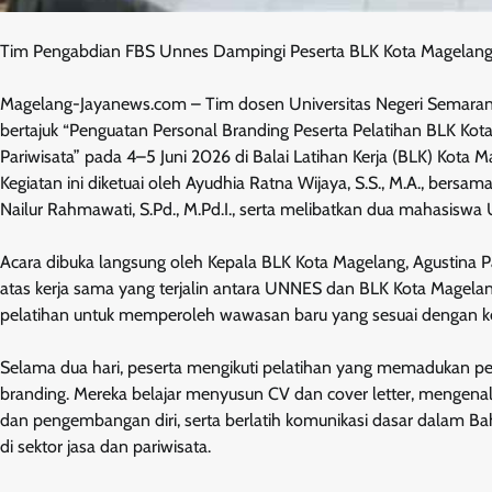
Tim Pengabdian FBS Unnes Dampingi Peserta BLK Kota Magelang M
Magelang-Jayanews.com – Tim dosen Universitas Negeri Semara
bertajuk “Penguatan Personal Branding Peserta Pelatihan BLK Kot
Pariwisata” pada 4–5 Juni 2026 di Balai Latihan Kerja (BLK) Kota M
Kegiatan ini diketuai oleh Ayudhia Ratna Wijaya, S.S., M.A., bersam
Nailur Rahmawati, S.Pd., M.Pd.I., serta melibatkan dua mahasisw
Acara dibuka langsung oleh Kepala BLK Kota Magelang, Agustina 
atas kerja sama yang terjalin antara UNNES dan BLK Kota Magelan
pelatihan untuk memperoleh wawasan baru yang sesuai dengan keb
Selama dua hari, peserta mengikuti pelatihan yang memadukan p
branding. Mereka belajar menyusun CV dan cover letter, mengena
dan pengembangan diri, serta berlatih komunikasi dasar dalam Ba
di sektor jasa dan pariwisata.