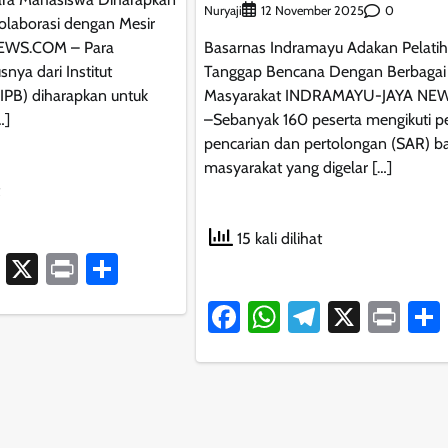
Nuryaji
0
12 November 2025
olaborasi dengan Mesir
Basarnas Indramayu Adakan Pelati
EWS.COM – Para
Tanggap Bencana Dengan Berbagai
nya dari Institut
Masyarakat INDRAMAYU-JAYA NE
(IPB) diharapkan untuk
–Sebanyak 160 peserta mengikuti pe
…]
pencarian dan pertolongan (SAR) ba
masyarakat yang digelar […]
15 kali dilihat
ook
atsApp
Telegram
X
Print
Share
Facebook
WhatsApp
Telegram
X
Pri