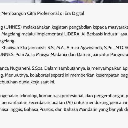
embangun Citra Profesional di Era Digital
ng (UNNES) melaksanakan kegiatan pengabdian kepada masyarak
a Magelang melalui Implementasi LIDERA-AI Berbasis Industri Jasa
agelang.
a Khairiyah Eka Januaristi, S.S., M.A., Almira Agwinanda, S.Pd., MTC
a UNNES, Putri Aqila Maisya Madania dan Damar Juancatur Pangestu
Panca Nugraheni, S.Sos. Dalam sambutannya, ia menyampaikan apr
g. Menurutnya, kolaborasi seperti ini memberikan kesempatan bagi
utuhan dunia kerja saat ini.
engenalan teknologi, komunikasi profesional, dan pengembangan 
l pemanfaatan kecerdasan buatan (AI) untuk mendukung pencarian
hasa Inggris, Bahasa Prancis, dan Bahasa Mandarin yang banyak d