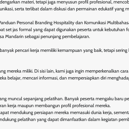
ndengarkan materi, tetapi juga menyusun profil profesional, menco
nikasi, serta terlibat dalam diskusi dan permainan edukatif yang
Panduan Personal Branding Hospitality dan Komunikasi Multibaha
t set jas formal yang dapat digunakan peserta untuk kebutuhan f
hasa Mandarin sebagai penunjang pembelajaran.
nyak pencari kerja memiliki kemampuan yang baik, tetapi sering k
 mereka miliki. Di sisi lain, kami juga ingin memperkenalkan cara
ka belajar, mencari informasi, dan mempersiapkan diri menghada
i yang muncul sepanjang pelatihan. Banyak peserta mengaku baru p
n kerja maupun membangun profil profesional mereka.
 dapat mendukung persiapan mereka memasuki dunia kerja, sement
dukung pelatihan yang dapat dimanfaatkan dalam kegiatan pemb