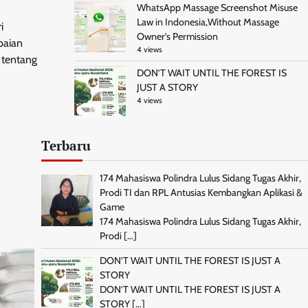
WhatsApp Massage Screenshot Misuse
Law in Indonesia,Without Massage
i
Owner’s Permission
paian
4 views
 tentang
DON’T WAIT UNTIL THE FOREST IS
JUST A STORY
4 views
Terbaru
174 Mahasiswa Polindra Lulus Sidang Tugas Akhir,
Prodi TI dan RPL Antusias Kembangkan Aplikasi &
Game
174 Mahasiswa Polindra Lulus Sidang Tugas Akhir,
Prodi
[…]
DON’T WAIT UNTIL THE FOREST IS JUST A
STORY
DON’T WAIT UNTIL THE FOREST IS JUST A
STORY
[…]