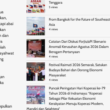
Tenggara
5 views
mua
kan,
From Bangkok for the Future of Southeast
api abai
Asia
okan
4 views
an dan
ya
Catatan Dari Diskusi ForJis/aPI Skenario
Anomali Kerusuhan Agustus 2026 Dalam
oleh
Beragam Pertanyaan
n syahwat
4 views
ng
Festival Raimuti 2026 Semarak, Satukan
Budaya Bahari dan Dorong Ekonomi
Masyarakat
gan
4 views
eka
Puncak Peringatan Hari Koperasi ke-79
Tahun 2026 di Indramayu: “Koperasi
Sebagai Pilar Kekuatan Ekonomi
Kerakyatan Menuju Koperasi Modern,
umpulkan
Mandiri dan Sejahtera”