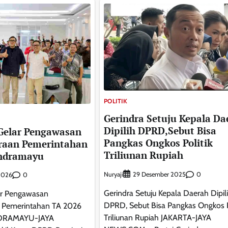
POLITIK
Gerindra Setuju Kepala Da
Dipilih DPRD,Sebut Bisa
Gelar Pengawasan
Pangkas Ongkos Politik
raan Pemerintahan
Triliunan Rupiah
Indramayu
Nuryaji
0
29 Desember 2025
0
 2026
Gerindra Setuju Kepala Daerah Dipil
ar Pengawasan
DPRD, Sebut Bisa Pangkas Ongkos P
 Pemerintahan TA 2026
Triliunan Rupiah JAKARTA-JAYA
NDRAMAYU-JAYA