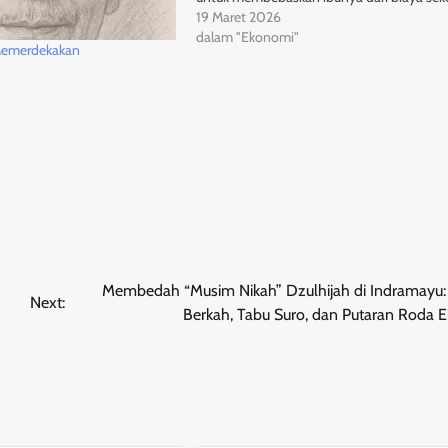
karena hanya tidak mampu membelikan buk
19 Maret 2026
yang mungkin cuma seharga tak lebih dari 
dalam "Ekonomi"
Memerdekakan
upiah.Pilihan…
Membedah “Musim Nikah” Dzulhijah di Indramayu: 
Next:
Berkah, Tabu Suro, dan Putaran Roda 