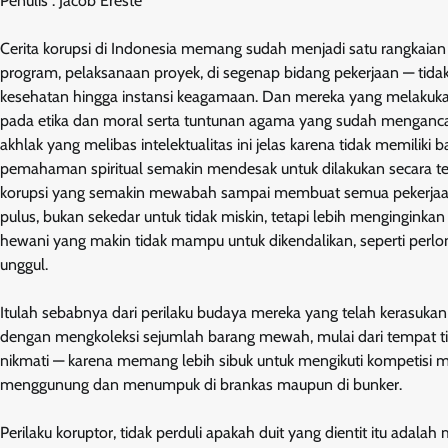
Penulis : Jacob Ereste
Cerita korupsi di Indonesia memang sudah menjadi satu rangkaian e
program, pelaksanaan proyek, di segenap bidang pekerjaan — tidak
kesehatan hingga instansi keagamaan. Dan mereka yang melakukan s
pada etika dan moral serta tuntunan agama yang sudah menganc
akhlak yang melibas intelektualitas ini jelas karena tidak memiliki
pemahaman spiritual semakin mendesak untuk dilakukan secara ters
korupsi yang semakin mewabah sampai membuat semua pekerjaan
pulus, bukan sekedar untuk tidak miskin, tetapi lebih mengingink
hewani yang makin tidak mampu untuk dikendalikan, seperti perl
unggul.
Itulah sebabnya dari perilaku budaya mereka yang telah kerasuk
dengan mengkoleksi sejumlah barang mewah, mulai dari tempat t
nikmati — karena memang lebih sibuk untuk mengikuti kompetisi
menggunung dan menumpuk di brankas maupun di bunker.
Perilaku koruptor, tidak perduli apakah duit yang dientit itu adalah