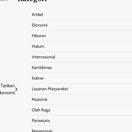
u tulis
10 ribu
Artikel
Ekonomi
Hiburan
Hukum
Internasional
Kamtibmas
Kuliner
Tarikan
Layanan Masyarakat
Ekonomi
Nasional
Olah Raga
Pariwisata
Pemerintah