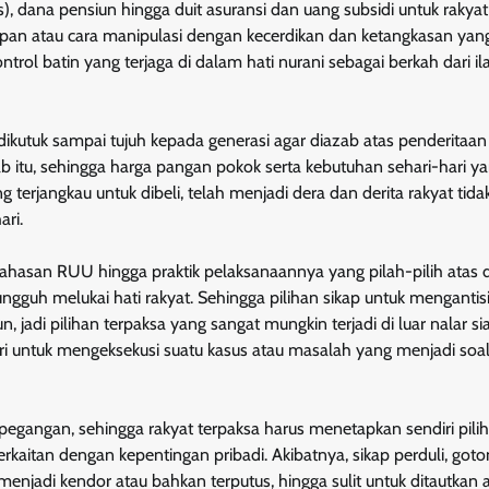
), dana pensiun hingga duit asuransi dan uang subsidi untuk rakyat
pan atau cara manipulasi dengan kecerdikan dan ketangkasan yan
rol batin yang terjaga di dalam hati nurani sebagai berkah dari il
dikutuk sampai tujuh kepada generasi agar diazab atas penderitaa
ab itu, sehingga harga pangan pokok serta kebutuhan sehari-hari y
erjangkau untuk dibeli, telah menjadi dera dan derita rakyat tida
ri.
bahasan RUU hingga praktik pelaksanaannya yang pilah-pilih atas 
uh melukai hati rakyat. Sehingga pilihan sikap untuk mengantisi
di pilihan terpaksa yang sangat mungkin terjadi di luar nalar si
ri untuk mengeksekusi suatu kasus atau masalah yang menjadi soa
an pegangan, sehingga rakyat terpaksa harus menetapkan sendiri pili
kaitan dengan kepentingan pribadi. Akibatnya, sikap perduli, got
 menjadi kendor atau bahkan terputus, hingga sulit untuk ditautkan 