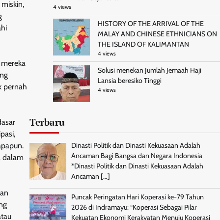
 miskin,
4 views
g
HISTORY OF THE ARRIVAL OF THE
ahi
MALAY AND CHINESE ETHNICIANS ON
THE ISLAND OF KALIMANTAN
4 views
n mereka
Solusi menekan Jumlah Jemaah Haji
ang
Lansia beresiko Tinggi
k pernah
4 views
Terbaru
dasar
pasi,
apapun.
Dinasti Politik dan Dinasti Kekuasaan Adalah
Ancaman Bagi Bangsa dan Negara Indonesia
l dalam
*Dinasti Politik dan Dinasti Kekuasaan Adalah
Ancaman
[…]
han
Puncak Peringatan Hari Koperasi ke-79 Tahun
ong
2026 di Indramayu: “Koperasi Sebagai Pilar
atau
Kekuatan Ekonomi Kerakyatan Menuju Koperasi