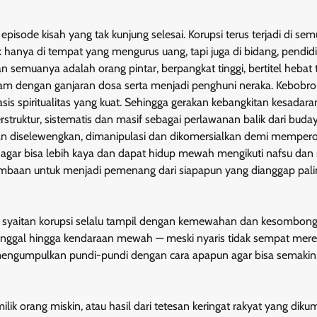
pisode kisah yang tak kunjung selesai. Korupsi terus terjadi di se
 hanya di tempat yang mengurus uang, tapi juga di bidang, pendidi
emuanya adalah orang pintar, berpangkat tinggi, bertitel hebat t
am dengan ganjaran dosa serta menjadi penghuni neraka. Kebobr
 basis spiritualitas yang kuat. Sehingga gerakan kebangkitan kesadar
truktur, sistematis dan masif sebagai perlawanan balik dari buda
 diselewengkan, dimanipulasi dan dikomersialkan demi memper
an agar bisa lebih kaya dan dapat hidup mewah mengikuti nafsu da
ombaan untuk menjadi pemenang dari siapapun yang dianggap pali
an syaitan korupsi selalu tampil dengan kemewahan dan kesombon
inggal hingga kendaraan mewah — meski nyaris tidak sempat mer
 mengumpulkan pundi-pundi dengan cara apapun agar bisa semakin
 milik orang miskin, atau hasil dari tetesan keringat rakyat yang dik