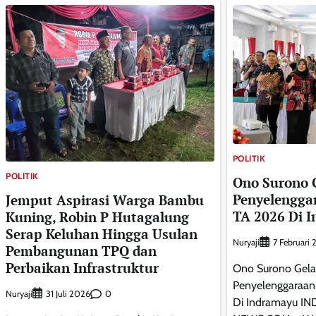
POLITIK
POLITIK
Ono Surono 
Penyelengga
Jemput Aspirasi Warga Bambu
TA 2026 Di 
Kuning, Robin P Hutagalung
Serap Keluhan Hingga Usulan
Nuryaji
7 Februari
Pembangunan TPQ dan
Perbaikan Infrastruktur
Ono Surono Gel
Penyelenggaraan
Nuryaji
0
31 Juli 2026
Di Indramayu I