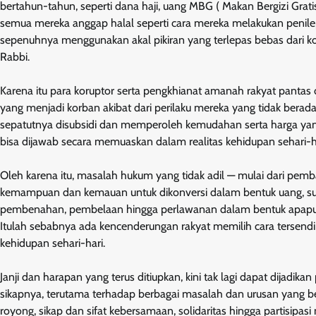
bertahun-tahun, seperti dana haji, uang MBG ( Makan Bergizi Gratis
semua mereka anggap halal seperti cara mereka melakukan penile
sepenuhnya menggunakan akal pikiran yang terlepas bebas dari kont
Rabbi.
Karena itu para koruptor serta pengkhianat amanah rakyat pantas 
yang menjadi korban akibat dari perilaku mereka yang tidak berad
sepatutnya disubsidi dan memperoleh kemudahan serta harga yang t
bisa dijawab secara memuaskan dalam realitas kehidupan sehari-ha
Oleh karena itu, masalah hukum yang tidak adil — mulai dari pem
kemampuan dan kemauan untuk dikonversi dalam bentuk uang, sungg
pembenahan, pembelaan hingga perlawanan dalam bentuk apapun, ja
Itulah sebabnya ada kencenderungan rakyat memilih cara tersendi
kehidupan sehari-hari.
Janji dan harapan yang terus ditiupkan, kini tak lagi dapat dijadik
sikapnya, terutama terhadap berbagai masalah dan urusan yang ber
royong, sikap dan sifat kebersamaan, solidaritas hingga partisipasi