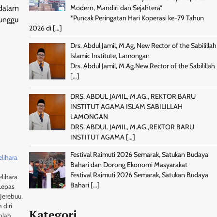
 dalam
Modern, Mandiri dan Sejahtera”
*Puncak Peringatan Hari Koperasi ke-79 Tahun
nunggu
2026 di
[…]
Drs. Abdul Jamil, M.Ag, New Rector of the Sabilillah
Islamic Institute, Lamongan
Drs. Abdul Jamil, M.Ag.New Rector of the Sabilillah
[…]
DRS. ABDUL JAMIL, M.AG., REKTOR BARU
INSTITUT AGAMA ISLAM SABILILLAH
LAMONGAN
DRS. ABDUL JAMIL, M.AG.,REKTOR BARU
INSTITUT AGAMA
[…]
Festival Raimuti 2026 Semarak, Satukan Budaya
elihara
Bahari dan Dorong Ekonomi Masyarakat
Festival Raimuti 2026 Semarak, Satukan Budaya
elihara
Bahari
[…]
Lepas
Jerebuu,
diri
Kategori
olah,