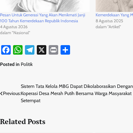
Pesan Untuk Generasi Yang Akan Menikmati Janji
Kemerdekaan Yang 
100 Tahun Kemerdekaan Republik Indonesia
8 Agustus 2025
4 Agustus 2026
dalam "Artikel"
dalam "Nasional"
Facebook
WhatsApp
Telegram
X
Print
Share
Posted in
Politik
Navigasi
Sistem Tata Kelola MBG Dapat Dikolaborasikan Dengan
Previous:
Koperasi Desa Merah Putih Bersama Warga Masyarakat
pos
Setempat
Related Posts