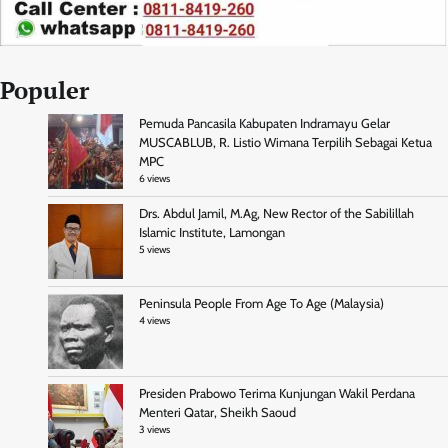
Populer
Pemuda Pancasila Kabupaten Indramayu Gelar
MUSCABLUB, R. Listio Wimana Terpilih Sebagai Ketua
MPC
6 views
Drs. Abdul Jamil, M.Ag, New Rector of the Sabilillah
Islamic Institute, Lamongan
5 views
Peninsula People From Age To Age (Malaysia)
4 views
Presiden Prabowo Terima Kunjungan Wakil Perdana
Menteri Qatar, Sheikh Saoud
3 views