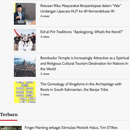
Ratusan Ribu Masyarakat Berpartisipasi dalam “War”
Undangan Upacara HUT ke-81 Kemerdekaan RI
4 views
Eid al-Fitr Traditions: “Apologizing, What’s the Need?”
4 views
Borobudur Temple is Increasingly Attractive as a Spiritual
and Religious Cultural Tourism Destination for Nations In
the World
3 views
The Genealogy of Kingdoms in the Archipelago with
Roots in South Kalimantan, the Banjar Tribe
3 views
Terbaru
Finger Painting sebagai Stimulasi Motorik Halus, Tim STIKes