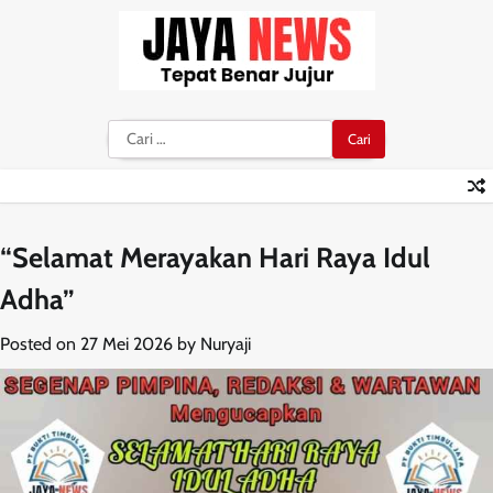
Skip
to
content
Cari
untuk:
“Selamat Merayakan Hari Raya Idul
Adha”
Posted on
27 Mei 2026
by
Nuryaji