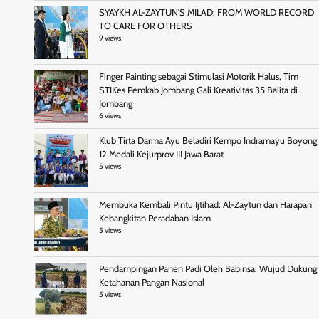
SYAYKH AL-ZAYTUN’S MILAD: FROM WORLD RECORD
TO CARE FOR OTHERS
9 views
Finger Painting sebagai Stimulasi Motorik Halus, Tim
STIKes Pemkab Jombang Gali Kreativitas 35 Balita di
Jombang
6 views
Klub Tirta Darma Ayu Beladiri Kempo Indramayu Boyong
12 Medali Kejurprov III Jawa Barat
5 views
Membuka Kembali Pintu Ijtihad: Al-Zaytun dan Harapan
Kebangkitan Peradaban Islam
5 views
Pendampingan Panen Padi Oleh Babinsa: Wujud Dukung
Ketahanan Pangan Nasional
5 views