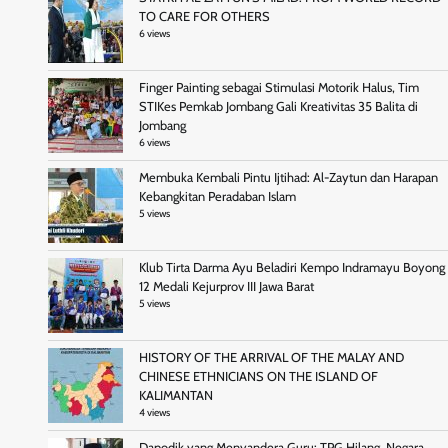
TO CARE FOR OTHERS
6 views
Finger Painting sebagai Stimulasi Motorik Halus, Tim
STIKes Pemkab Jombang Gali Kreativitas 35 Balita di
Jombang
6 views
Membuka Kembali Pintu Ijtihad: Al-Zaytun dan Harapan
Kebangkitan Peradaban Islam
5 views
Klub Tirta Darma Ayu Beladiri Kempo Indramayu Boyong
12 Medali Kejurprov III Jawa Barat
5 views
HISTORY OF THE ARRIVAL OF THE MALAY AND
CHINESE ETHNICIANS ON THE ISLAND OF
KALIMANTAN
4 views
Dapodik yang Menyandera Guru: TPG Hilang, Negara