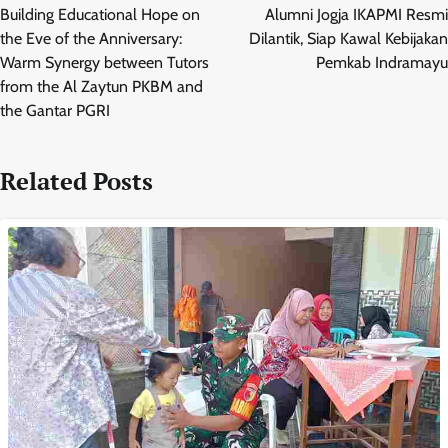
pos
Building Educational Hope on
Alumni Jogja IKAPMI Resmi
the Eve of the Anniversary:
Dilantik, Siap Kawal Kebijakan
Warm Synergy between Tutors
Pemkab Indramayu
from the Al Zaytun PKBM and
the Gantar PGRI
Related Posts