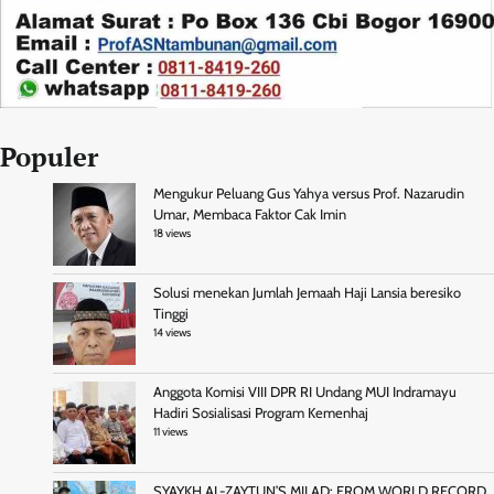
Populer
Mengukur Peluang Gus Yahya versus Prof. Nazarudin
Umar, Membaca Faktor Cak Imin
18 views
Solusi menekan Jumlah Jemaah Haji Lansia beresiko
Tinggi
14 views
Anggota Komisi VIII DPR RI Undang MUI Indramayu
Hadiri Sosialisasi Program Kemenhaj
11 views
SYAYKH AL-ZAYTUN’S MILAD: FROM WORLD RECORD