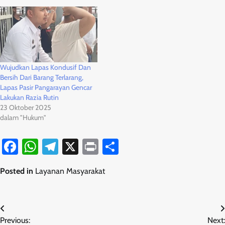
Wujudkan Lapas Kondusif Dan
Bersih Dari Barang Terlarang,
Lapas Pasir Pangarayan Gencar
Lakukan Razia Rutin
23 Oktober 2025
dalam "Hukum"
Facebook
WhatsApp
Telegram
X
Print
Share
Posted in
Layanan Masyarakat
Navigasi
Previous:
Next: