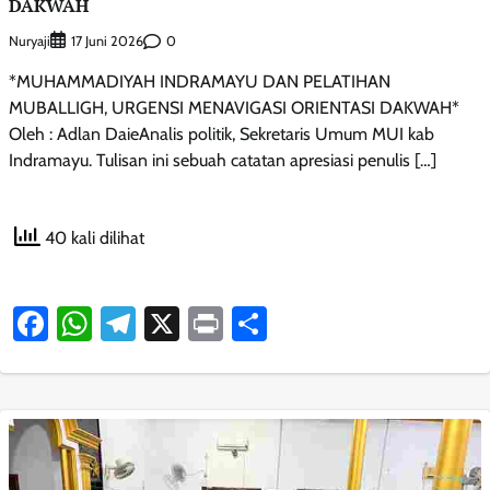
DAKWAH
Nuryaji
0
17 Juni 2026
*MUHAMMADIYAH INDRAMAYU DAN PELATIHAN
MUBALLIGH, URGENSI MENAVIGASI ORIENTASI DAKWAH*
Oleh : Adlan DaieAnalis politik, Sekretaris Umum MUI kab
Indramayu. Tulisan ini sebuah catatan apresiasi penulis […]
40 kali dilihat
Facebook
WhatsApp
Telegram
X
Print
Share