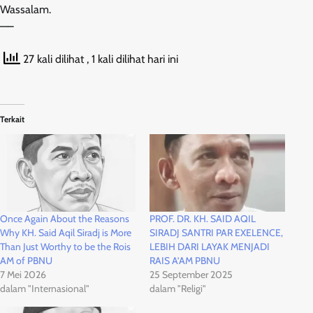
Wassalam.
—–
27 kali dilihat
, 1 kali dilihat hari ini
Terkait
Once Again About the Reasons
PROF. DR. KH. SAID AQIL
Why KH. Said Aqil Siradj is More
SIRADJ SANTRI PAR EXELENCE,
Than Just Worthy to be the Rois
LEBIH DARI LAYAK MENJADI
AM of PBNU
RAIS A’AM PBNU
7 Mei 2026
25 September 2025
dalam "Internasional"
dalam "Religi"