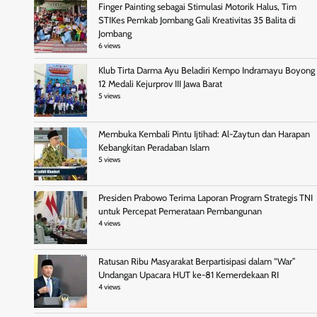
Finger Painting sebagai Stimulasi Motorik Halus, Tim
STIKes Pemkab Jombang Gali Kreativitas 35 Balita di
Jombang
6 views
Klub Tirta Darma Ayu Beladiri Kempo Indramayu Boyong
12 Medali Kejurprov III Jawa Barat
5 views
Membuka Kembali Pintu Ijtihad: Al-Zaytun dan Harapan
Kebangkitan Peradaban Islam
5 views
Presiden Prabowo Terima Laporan Program Strategis TNI
untuk Percepat Pemerataan Pembangunan
4 views
Ratusan Ribu Masyarakat Berpartisipasi dalam “War”
Undangan Upacara HUT ke-81 Kemerdekaan RI
4 views