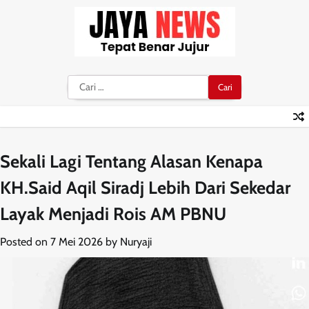
Skip
to
content
Cari
untuk:
Sekali Lagi Tentang Alasan Kenapa
KH.Said Aqil Siradj Lebih Dari Sekedar
Layak Menjadi Rois AM PBNU
Posted on
7 Mei 2026
by
Nuryaji