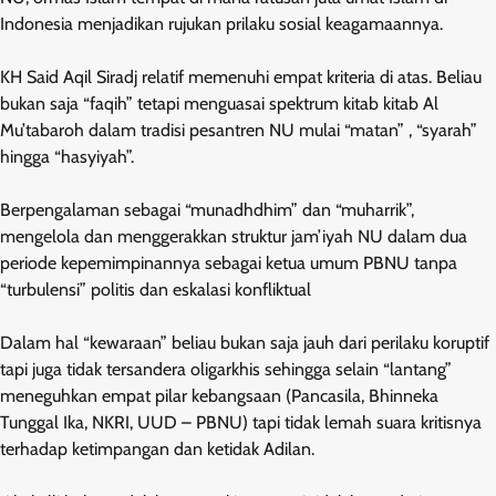
Indonesia menjadikan rujukan prilaku sosial keagamaannya.
KH Said Aqil Siradj relatif memenuhi empat kriteria di atas. Beliau
bukan saja “faqih” tetapi menguasai spektrum kitab kitab Al
Mu’tabaroh dalam tradisi pesantren NU mulai “matan” , “syarah”
hingga “hasyiyah”.
Berpengalaman sebagai “munadhdhim” dan “muharrik”,
mengelola dan menggerakkan struktur jam’iyah NU dalam dua
periode kepemimpinannya sebagai ketua umum PBNU tanpa
“turbulensi” politis dan eskalasi konfliktual
Dalam hal “kewaraan” beliau bukan saja jauh dari perilaku koruptif
tapi juga tidak tersandera oligarkhis sehingga selain “lantang”
meneguhkan empat pilar kebangsaan (Pancasila, Bhinneka
Tunggal Ika, NKRI, UUD – PBNU) tapi tidak lemah suara kritisnya
terhadap ketimpangan dan ketidak Adilan.