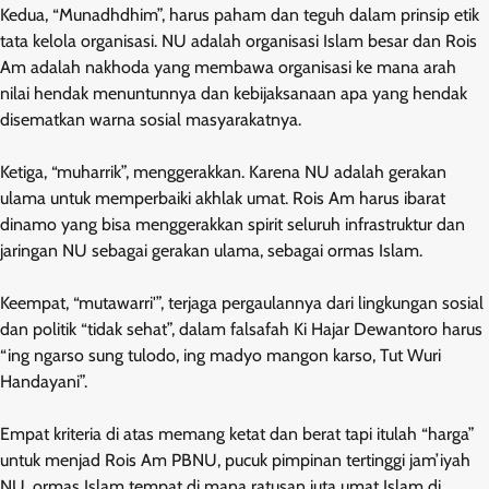
Kedua, “Munadhdhim”, harus paham dan teguh dalam prinsip etik
tata kelola organisasi. NU adalah organisasi Islam besar dan Rois
Am adalah nakhoda yang membawa organisasi ke mana arah
nilai hendak menuntunnya dan kebijaksanaan apa yang hendak
disematkan warna sosial masyarakatnya.
Ketiga, “muharrik”, menggerakkan. Karena NU adalah gerakan
ulama untuk memperbaiki akhlak umat. Rois Am harus ibarat
dinamo yang bisa menggerakkan spirit seluruh infrastruktur dan
jaringan NU sebagai gerakan ulama, sebagai ormas Islam.
Keempat, “mutawarri'”, terjaga pergaulannya dari lingkungan sosial
dan politik “tidak sehat”, dalam falsafah Ki Hajar Dewantoro harus
“ing ngarso sung tulodo, ing madyo mangon karso, Tut Wuri
Handayani”.
Empat kriteria di atas memang ketat dan berat tapi itulah “harga”
untuk menjad Rois Am PBNU, pucuk pimpinan tertinggi jam’iyah
NU, ormas Islam tempat di mana ratusan juta umat Islam di