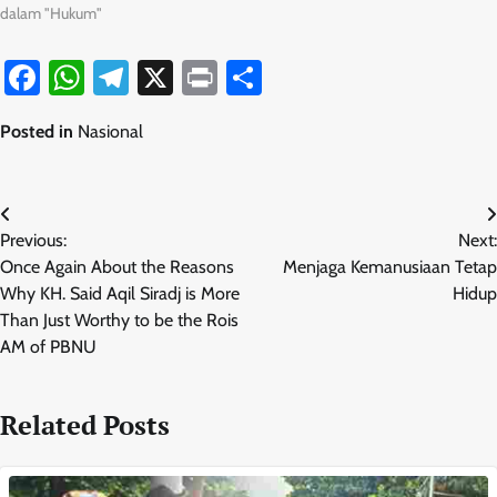
dalam "Hukum"
Facebook
WhatsApp
Telegram
X
Print
Share
Posted in
Nasional
Navigasi
Previous:
Next:
pos
Once Again About the Reasons
Menjaga Kemanusiaan Tetap
Why KH. Said Aqil Siradj is More
Hidup
Than Just Worthy to be the Rois
AM of PBNU
Related Posts