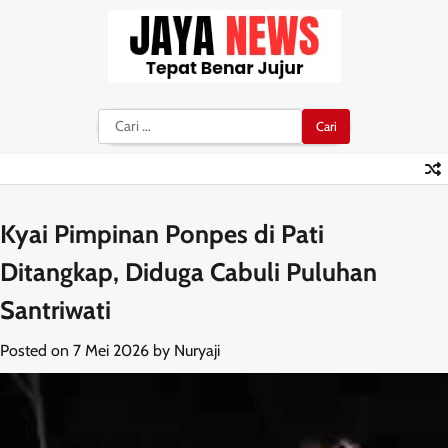
Skip
to
content
Cari
untuk:
Kyai Pimpinan Ponpes di Pati
Ditangkap, Diduga Cabuli Puluhan
Santriwati
Posted on
7 Mei 2026
by
Nuryaji