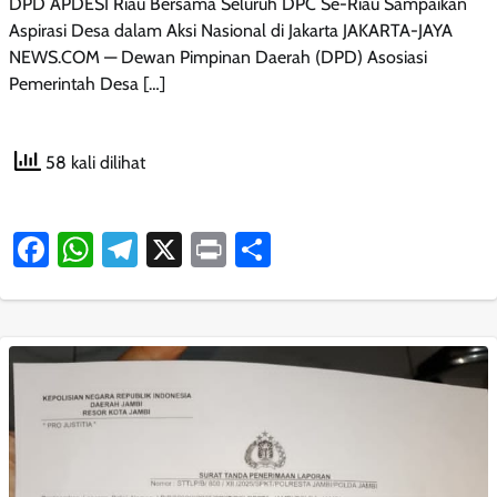
DPD APDESI Riau Bersama Seluruh DPC Se-Riau Sampaikan
Aspirasi Desa dalam Aksi Nasional di Jakarta JAKARTA-JAYA
NEWS.COM — Dewan Pimpinan Daerah (DPD) Asosiasi
Pemerintah Desa […]
58 kali dilihat
Facebook
WhatsApp
Telegram
X
Print
Share