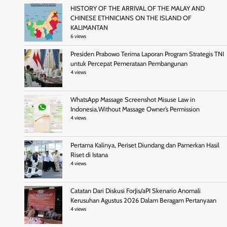
HISTORY OF THE ARRIVAL OF THE MALAY AND
CHINESE ETHNICIANS ON THE ISLAND OF
KALIMANTAN
6 views
Presiden Prabowo Terima Laporan Program Strategis TNI
untuk Percepat Pemerataan Pembangunan
4 views
WhatsApp Massage Screenshot Misuse Law in
Indonesia,Without Massage Owner’s Permission
4 views
Pertama Kalinya, Periset Diundang dan Pamerkan Hasil
Riset di Istana
4 views
Catatan Dari Diskusi ForJis/aPI Skenario Anomali
Kerusuhan Agustus 2026 Dalam Beragam Pertanyaan
4 views