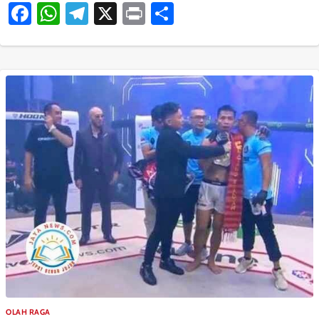
Facebook
WhatsApp
Telegram
X
Print
Share
OLAH RAGA