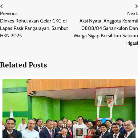
Navigasi
Previous:
Next:
pos
Dinkes Rohul akan Gelar CKG di
Aksi Nyata, Anggota Koramil
Lapas Pasir Pangarayan, Sambut
0808/04 Sanankulon Dan
HKN 2025
Warga Sigap Bersihkan Saluran
Irigasi
Related Posts