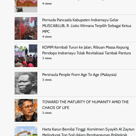
4 views
Pemuda Pancasila Kabupaten Indramayu Gelar
MUSCABLUB, R. Listio Wimana Terpilih Sebagai Ketua
MPC
4 views
KOMPI Kembali Turun ke Jalan, Ribuan Massa Kepung
Pendopo Indramayu Tolak Revitalisasi Tambak Pantura
3 views
Peninsula People From Age To Age (Malaysia)
3 views
TOWARD THE MATURITY OF HUMANITY AMID THE
CHAOS OF LIFE
3 views
Harta Karun Bernilai Tinggi: Komitmen Syaykh Al Zaytun
Melindungi Top Soil dalam Pembangunan Politeknik