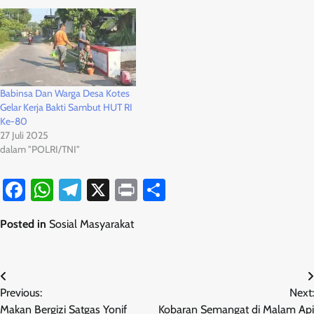
Babinsa Dan Warga Desa Kotes
Gelar Kerja Bakti Sambut HUT RI
Ke-80
27 Juli 2025
dalam "POLRI/TNI"
Facebook
WhatsApp
Telegram
X
Print
Share
Posted in
Sosial Masyarakat
Navigasi
Previous:
Next:
pos
Makan Bergizi Satgas Yonif
Kobaran Semangat di Malam Api