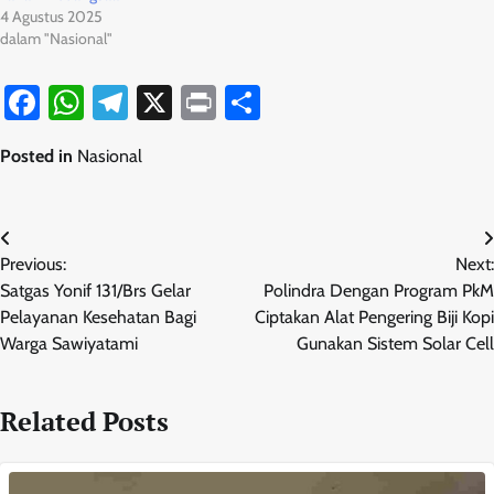
4 Agustus 2025
dalam "Nasional"
Facebook
WhatsApp
Telegram
X
Print
Share
Posted in
Nasional
Navigasi
Previous:
Next:
pos
Satgas Yonif 131/Brs Gelar
Polindra Dengan Program PkM
Pelayanan Kesehatan Bagi
Ciptakan Alat Pengering Biji Kopi
Warga Sawiyatami
Gunakan Sistem Solar Cell
Related Posts