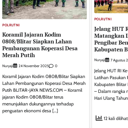
POLRI/TNI
POLRI/TNI
Jelang HUT R
Koramil Jajaran Kodim
Matangkan L
0808/Blitar Siapkan Lahan
Pengibar Be
Pembangunan Koperasi Desa
Kabupaten Bl
Merah Putih
Nuryaji
7 Agustus 
Nuryaji
0
24 November 2025
Jelang HUT RI Ke
Koramil Jajaran Kodim 0808/Blitar Siapkan
Latihan Pasukan 
Lahan Pembangunan Koperasi Desa Merah
Kabupaten Blita
Putih BLITAR-JAYA NEWS.COM – Koramil
– Dalam rangka 
jajaran Kodim 0808/Blitar terus
Hari Ulang Tahun
menunjukkan dukungannya terhadap
penguatan ekonomi desa […]
12 kali dilihat