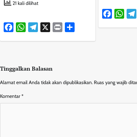
21 kali dilihat
Faceb
Wh
Facebook
WhatsApp
Telegram
X
Print
Share
Tinggalkan Balasan
Alamat email Anda tidak akan dipublikasikan.
Ruas yang wajib dit
Komentar
*