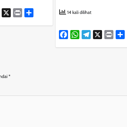
ook
atsApp
Telegram
X
Print
Share
14 kali dilihat
Facebook
WhatsApp
Telegram
X
Pri
andai
*