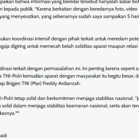
paikan bahwa informasi yang beredar tersebut hanyalah kabar b
an kepada publik. “Karena berkaitan dengan beredarnya foto, vide
g yang menyesatkan, yang sebenarnya sudah saya sampaikan 5 har
kan koordinasi intensif dengan pihak terkait untuk meredam pote
ngaja digiring untuk memecah belah soliditas aparat maupun relas
dinasi terkait dengan permasalahan ini. Ini penting karena seperti 
NI-Polri kemudian aparat dengan masyarakat itu begitu besar, da
 Brigjen TNI (Mar) Freddy Ardianzah.
ri tetap solid dan berkomitmen menjaga stabilitas nasional. “Ja
u solid dalam menjaga stabilitas keamanan nasional, serta akan ter
gkasnya.**
oadi