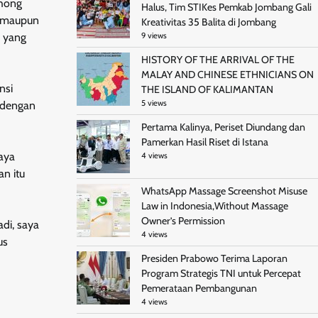
ohong
Halus, Tim STIKes Pemkab Jombang Gali
o maupun
Kreativitas 35 Balita di Jombang
i yang
9 views
HISTORY OF THE ARRIVAL OF THE
MALAY AND CHINESE ETHNICIANS ON
nsi
THE ISLAND OF KALIMANTAN
5 views
i dengan
Pertama Kalinya, Periset Diundang dan
Pamerkan Hasil Riset di Istana
saya
4 views
n itu
WhatsApp Massage Screenshot Misuse
Law in Indonesia,Without Massage
Owner’s Permission
di, saya
4 views
us
Presiden Prabowo Terima Laporan
Program Strategis TNI untuk Percepat
Pemerataan Pembangunan
4 views