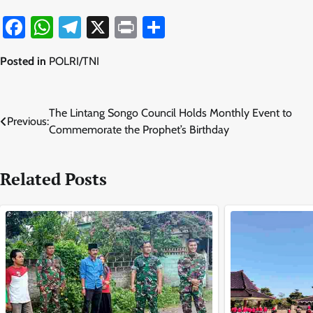
Facebook
WhatsApp
Telegram
X
Print
Share
Posted in
POLRI/TNI
Navigasi
The Lintang Songo Council Holds Monthly Event to
Previous:
Commemorate the Prophet’s Birthday
pos
Related Posts