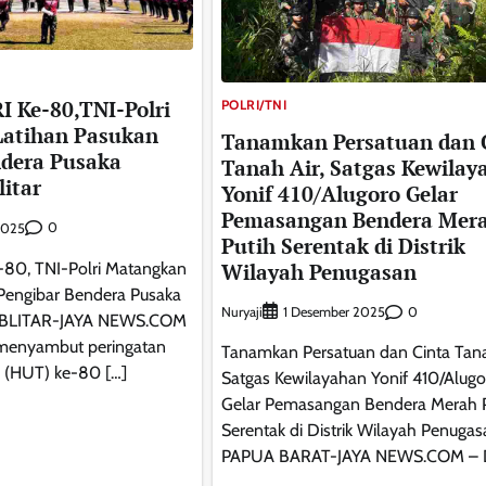
I Ke-80,TNI-Polri
POLRI/TNI
atihan Pasukan
Tanamkan Persatuan dan 
ndera Pusaka
Tanah Air, Satgas Kewilay
itar
Yonif 410/Alugoro Gelar
Pemasangan Bendera Mer
0
2025
Putih Serentak di Distrik
Wilayah Penugasan
-80, TNI-Polri Matangkan
Pengibar Bendera Pusaka
Nuryaji
0
1 Desember 2025
r BLITAR-JAYA NEWS.COM
menyambut peringatan
Tanamkan Persatuan dan Cinta Tana
 (HUT) ke-80 […]
Satgas Kewilayahan Yonif 410/Alugo
Gelar Pemasangan Bendera Merah P
Serentak di Distrik Wilayah Penugas
PAPUA BARAT-JAYA NEWS.COM – D