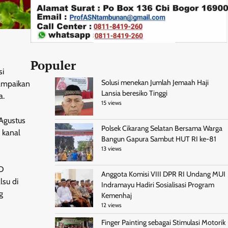
Populer
si
Solusi menekan Jumlah Jemaah Haji
sampaikan
Lansia beresiko Tinggi
a.
15 views
 Agustus
Polsek Cikarang Selatan Bersama Warga
 kanal
Bangun Gapura Sambut HUT RI ke-81
13 views
RD
Anggota Komisi VIII DPR RI Undang MUI
lsu di
Indramayu Hadiri Sosialisasi Program
g
Kemenhaj
12 views
Finger Painting sebagai Stimulasi Motorik