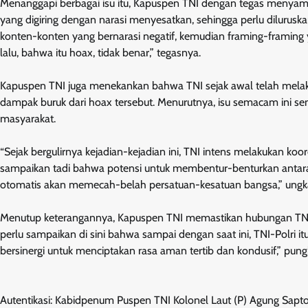
Menanggapi berbagai isu itu, Kapuspen TNI dengan tegas menyam
yang digiring dengan narasi menyesatkan, sehingga perlu dilurusk
konten-konten yang bernarasi negatif, kemudian framing-framin
lalu, bahwa itu hoax, tidak benar,” tegasnya.
Kapuspen TNI juga menekankan bahwa TNI sejak awal telah melaku
dampak buruk dari hoax tersebut. Menurutnya, isu semacam ini se
masyarakat.
“Sejak bergulirnya kejadian-kejadian ini, TNI intens melakukan koor
sampaikan tadi bahwa potensi untuk membentur-benturkan antara T
otomatis akan memecah-belah persatuan-kesatuan bangsa,” ungkap
Menutup keterangannya, Kapuspen TNI memastikan hubungan TNI-Pol
perlu sampaikan di sini bahwa sampai dengan saat ini, TNI-Polri it
bersinergi untuk menciptakan rasa aman tertib dan kondusif,” pun
Autentikasi: Kabidpenum Puspen TNI Kolonel Laut (P) Agung Sapt