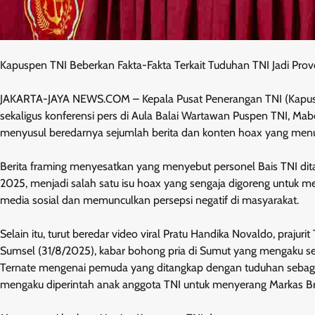
Kapuspen TNI Beberkan Fakta-Fakta Terkait Tuduhan TNI Jadi Pro
JAKARTA-JAYA NEWS.COM – Kepala Pusat Penerangan TNI (Kapuspen
sekaligus konferensi pers di Aula Balai Wartawan Puspen TNI, Mabes
menyusul beredarnya sejumlah berita dan konten hoax yang menudi
Berita framing menyesatkan yang menyebut personel Bais TNI ditang
2025, menjadi salah satu isu hoax yang sengaja digoreng untuk men
media sosial dan memunculkan persepsi negatif di masyarakat.
Selain itu, turut beredar video viral Pratu Handika Novaldo, pra
Sumsel (31/8/2025), kabar bohong pria di Sumut yang mengaku se
Ternate mengenai pemuda yang ditangkap dengan tuduhan sebagai 
mengaku diperintah anak anggota TNI untuk menyerang Markas Br