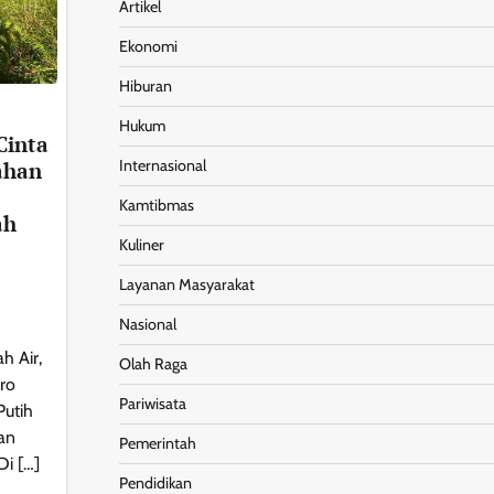
Artikel
Ekonomi
Hiburan
Hukum
Cinta
Internasional
ahan
Kamtibmas
ah
Kuliner
Layanan Masyarakat
Nasional
h Air,
Olah Raga
ro
Pariwisata
utih
an
Pemerintah
i […]
Pendidikan