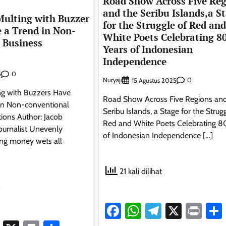
Road Show Across Five Reg
and the Seribu Islands,a S
Multing with Buzzer
for the Struggle of Red and
 a Trend in Non-
White Poets Celebrating 8
 Business
Years of Indonesian
Independence
0
5
Nuryaji
0
15 Agustus 2025
ng with Buzzers Have
Road Show Across Five Regions and
in Non-conventional
Seribu Islands, a Stage for the Strug
ions Author: Jacob
Red and White Poets Celebrating 8
ournalist Unevenly
of Indonesian Independence […]
ing money wets all
21 kali dilihat
Facebook
WhatsApp
Telegram
X
Pri