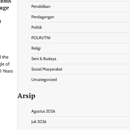
ions
tage
Pendidikan
Perdagangan
0
Politik
POLRI/TNI
Religi
 the
Seni & Budaya
gle of
Sosial Masyarakat
0 Years
Uncategorized
Arsip
Agustus 2026
nt
Share
Juli 2026