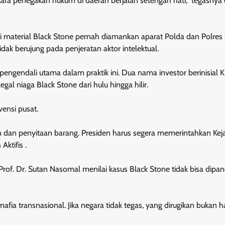
tara penegakan hukum di daerah berjalan setengah hati,” tegasnya
i material Black Stone pernah diamankan aparat Polda dan Polres
ak berujung pada penjeratan aktor intelektual.
ngendali utama dalam praktik ini. Dua nama investor berinisial 
al niaga Black Stone dari hulu hingga hilir.
ensi pusat.
 dan penyitaan barang. Presiden harus segera memerintahkan Kej
ktifis .
rof. Dr. Sutan Nasomal menilai kasus Black Stone tidak bisa dipa
fia transnasional. Jika negara tidak tegas, yang dirugikan bukan 