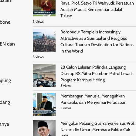
 dalam
Raya, Prof. Setyo Tri Wahyudi: Persatuan
Adalah Modal, Kemandirian adalah
Tujuan
 bone
3 views
Borobudur Temple is Increasingly
Attractive as a Spiritual and Religious
KEN dan
Cultural Tourism Destination for Nations
In the World
3 views
28 Calon Lulusan Polindra Langsung
Diserap RS Mitra Plumbon Patrol Lewat
Program Kampus Hering
agung
3 views
Membangun Manusia, Meneguhkan
ndang
Pancasila, dan Menyemai Peradaban
3 views
Mengukur Peluang Gus Yahya versus Prof.
hanya
Nazarudin Umar, Membaca Faktor Cak