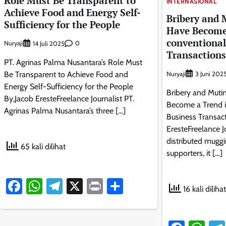
Role Must Be Transparent to
INTERNASIONAL
Achieve Food and Energy Self-
Bribery and 
Sufficiency for the People
Have Become
conventional
Nuryaji
0
14 Juli 2025
Transactions
PT. Agrinas Palma Nusantara’s Role Must
Be Transparent to Achieve Food and
Nuryaji
3 Juni 202
Energy Self-Sufficiency for the People
Bribery and Muti
By,Jacob EresteFreelance Journalist PT.
Become a Trend 
Agrinas Palma Nusantara’s three […]
Business Transact
EresteFreelance J
distributed mugg
65 kali dilihat
supporters, it […]
Facebook
WhatsApp
Telegram
X
Print
Share
16 kali dilihat