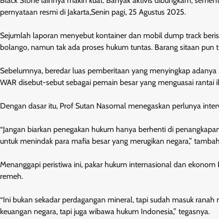
Black Stone lainnya makin kuat. Banyak aktivis dibungkam, semen
pernyataan resmi di Jakarta,Senin pagi, 25 Agustus 2025.
Sejumlah laporan menyebut kontainer dan mobil dump track beris
bolango, namun tak ada proses hukum tuntas. Barang sitaan pun tid
Sebelumnya, beredar luas pemberitaan yang menyingkap adanya pe
WAR disebut-sebut sebagai pemain besar yang menguasai rantai ileg
Dengan dasar itu, Prof Sutan Nasomal menegaskan perlunya interv
“Jangan biarkan penegakan hukum hanya berhenti di penangkapan
untuk menindak para mafia besar yang merugikan negara,” tambah A
Menanggapi peristiwa ini, pakar hukum internasional dan ekonom P
remeh.
“Ini bukan sekadar perdagangan mineral, tapi sudah masuk ranah ma
keuangan negara, tapi juga wibawa hukum Indonesia,” tegasnya.