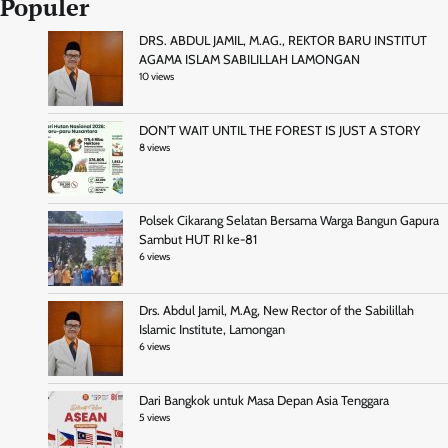
Populer
DRS. ABDUL JAMIL, M.AG., REKTOR BARU INSTITUT
AGAMA ISLAM SABILILLAH LAMONGAN
10 views
DON’T WAIT UNTIL THE FOREST IS JUST A STORY
8 views
Polsek Cikarang Selatan Bersama Warga Bangun Gapura
Sambut HUT RI ke-81
6 views
Drs. Abdul Jamil, M.Ag, New Rector of the Sabilillah
Islamic Institute, Lamongan
6 views
Dari Bangkok untuk Masa Depan Asia Tenggara
5 views