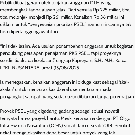
Publik dibuat geram oleh lonjakan anggaran DLH yang
membengkak tanpa alasan jelas. Dari semula Rp 225 miliar, tiba-
tiba melonjak menjadi Rp 261 miliar. Kenaikan Rp 36 miliar ini
diklaim untuk “penyesuaian prioritas PSEL,” namun rinciannya tak
bisa dipertanggungjawabkan.
“Ini tidak lazim. Ada usulan penambahan anggaran untuk kegiatan
pendukung persiapan penajaman PKS PSEL, tapi proyeknya
sendiri tidak ada kejelasan,” ungkap Kapreyani, S.H,. M.H,. Ketua
LPKL-NUSANTARA,Jumat (15/08/2025).
Ia menegaskan, kenaikan anggaran ini diduga kuat sebagai ‘akal-
akalan’ untuk menguras kas daerah, sementara armada
pengangkut sampah yang sudah uzur dibiarkan tanpa peremajaan.
Proyek PSEL yang digadang-gadang sebagai solusi inovatif
ternyata hanya proyek hantu. Meski kerja sama dengan PT Oligo
Infra Swarna Nusantara (OISN) sudah tamat sejak 2018, Pemkot
nekat mengalokasikan dana besar untuk proyek yang tak