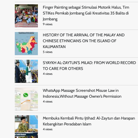
Finger Painting sebagai Stimulasi Motorik Halus, Tim
STIKes Pemkab Jombang Gali Kreativitas 35 Balita di
Jombang
9 views
HISTORY OF THE ARRIVAL OF THE MALAY AND
CHINESE ETHNICIANS ON THE ISLAND OF
KALIMANTAN
5 views
SYAYKH AL-ZAYTUN’S MILAD: FROM WORLD RECORD
TO CARE FOR OTHERS
4 views
WhatsApp Massage Screenshot Misuse Law in
Indonesia,Without Massage Owner’s Permission
4 views
Membuka Kembali Pintu Ijtihad: Al-Zaytun dan Harapan
Kebangkitan Peradaban Islam
4 views