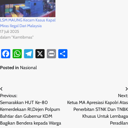
LSM MAUNG Kecam Kasus Kapal
Miras Ilegal Dari Malaysia
17 Juli 2025
dalam "Kamtibmas"
Facebook
WhatsApp
Telegram
X
Print
Share
Posted in
Nasional
Navigasi
Previous:
Next:
pos
Semarakkan HUT Ke-80
Ketua MA Apresiasi Kapolri Atas
Kemerdekaan RI,Dirjen Polpum
Penerbitan STNK Dan TNBK
Bahtiar dan Gubernur KDM
Khusus Untuk Lembaga
Bagikan Bendera kepada Warga
Peradilan