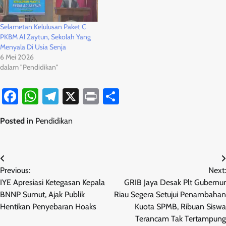
Selametan Kelulusan Paket C
PKBM Al Zaytun, Sekolah Yang
Menyala Di Usia Senja
6 Mei 2026
dalam "Pendidikan"
Facebook
WhatsApp
Telegram
X
Print
Share
Posted in
Pendidikan
Navigasi
Previous:
Next:
pos
IYE Apresiasi Ketegasan Kepala
GRIB Jaya Desak Plt Gubernur
BNNP Sumut, Ajak Publik
Riau Segera Setujui Penambahan
Hentikan Penyebaran Hoaks
Kuota SPMB, Ribuan Siswa
Terancam Tak Tertampung