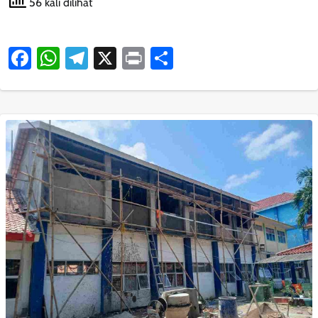
56 kali dilihat
Facebook
WhatsApp
Telegram
X
Print
Share