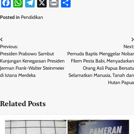
Facebook
WhatsApp
Telegram
X
Print
Share
Posted in
Pendidikan
Navigasi
Previous:
Next:
pos
Presiden Prabowo Sambut
Pemuda Baptis Menggelar Nobar
Kunjungan Kenegaraan Presiden
Filem Pesta Babi, Menyadarkan
Jerman Frank-Walter Steinmeier
Orang Asli Papua Bersatu
di Istana Merdeka
Selamatkan Manusia, Tanah dan
Hutan Papua
Related Posts