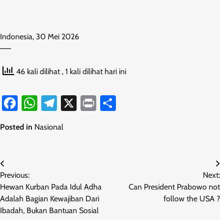
Indonesia, 30 Mei 2026
——
46 kali dilihat
, 1 kali dilihat hari ini
Facebook
WhatsApp
Telegram
X
Print
Share
Posted in
Nasional
Navigasi
Previous:
Next:
pos
Hewan Kurban Pada Idul Adha
Can President Prabowo not
Adalah Bagian Kewajiban Dari
follow the USA ?
Ibadah, Bukan Bantuan Sosial