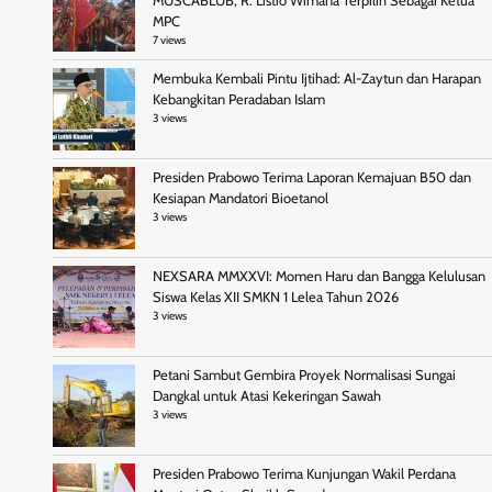
MUSCABLUB, R. Listio Wimana Terpilih Sebagai Ketua
MPC
7 views
Membuka Kembali Pintu Ijtihad: Al-Zaytun dan Harapan
Kebangkitan Peradaban Islam
3 views
Presiden Prabowo Terima Laporan Kemajuan B50 dan
Kesiapan Mandatori Bioetanol
3 views
NEXSARA MMXXVI: Momen Haru dan Bangga Kelulusan
Siswa Kelas XII SMKN 1 Lelea Tahun 2026
3 views
Petani Sambut Gembira Proyek Normalisasi Sungai
Dangkal untuk Atasi Kekeringan Sawah
3 views
Presiden Prabowo Terima Kunjungan Wakil Perdana