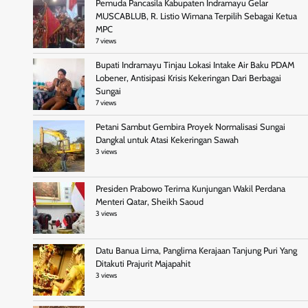
Pemuda Pancasila Kabupaten Indramayu Gelar
MUSCABLUB, R. Listio Wimana Terpilih Sebagai Ketua
MPC
7 views
Bupati Indramayu Tinjau Lokasi Intake Air Baku PDAM
Lobener, Antisipasi Krisis Kekeringan Dari Berbagai
Sungai
7 views
Petani Sambut Gembira Proyek Normalisasi Sungai
Dangkal untuk Atasi Kekeringan Sawah
3 views
Presiden Prabowo Terima Kunjungan Wakil Perdana
Menteri Qatar, Sheikh Saoud
3 views
Datu Banua Lima, Panglima Kerajaan Tanjung Puri Yang
Ditakuti Prajurit Majapahit
3 views