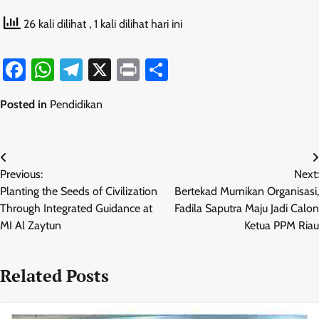
26 kali dilihat
, 1 kali dilihat hari ini
Facebook
WhatsApp
Telegram
X
Print
Share
Posted in
Pendidikan
Navigasi
Previous:
Next:
pos
Planting the Seeds of Civilization
Bertekad Murnikan Organisasi,
Through Integrated Guidance at
Fadila Saputra Maju Jadi Calon
MI Al Zaytun
Ketua PPM Riau
Related Posts