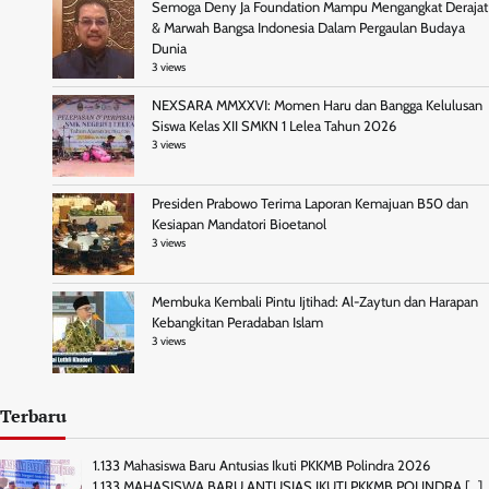
Semoga Deny Ja Foundation Mampu Mengangkat Derajat
& Marwah Bangsa Indonesia Dalam Pergaulan Budaya
Dunia
3 views
NEXSARA MMXXVI: Momen Haru dan Bangga Kelulusan
Siswa Kelas XII SMKN 1 Lelea Tahun 2026
3 views
Presiden Prabowo Terima Laporan Kemajuan B50 dan
Kesiapan Mandatori Bioetanol
3 views
Membuka Kembali Pintu Ijtihad: Al-Zaytun dan Harapan
Kebangkitan Peradaban Islam
3 views
Terbaru
1.133 Mahasiswa Baru Antusias Ikuti PKKMB Polindra 2026
1.133 MAHASISWA BARU ANTUSIAS IKUTI PKKMB POLINDRA
[…]