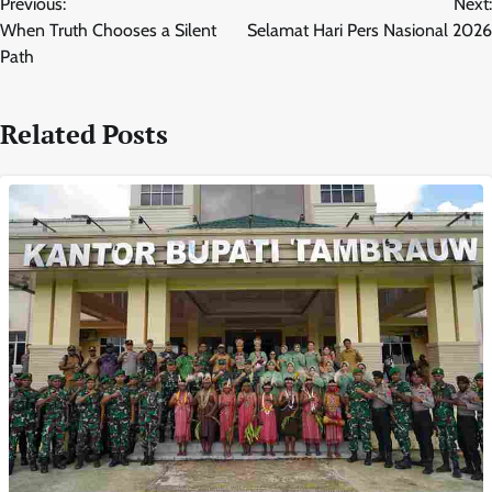
Previous:
Next:
pos
When Truth Chooses a Silent
Selamat Hari Pers Nasional 2026
Path
Related Posts