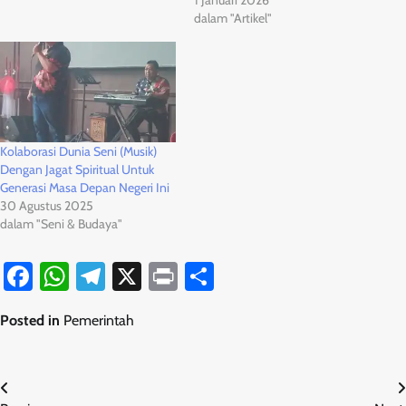
dalam "Artikel"
Kolaborasi Dunia Seni (Musik)
Dengan Jagat Spiritual Untuk
Generasi Masa Depan Negeri Ini
30 Agustus 2025
dalam "Seni & Budaya"
Facebook
WhatsApp
Telegram
X
Print
Share
Posted in
Pemerintah
Navigasi