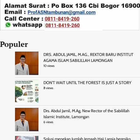
Populer
DRS. ABDUL JAMIL, M.AG., REKTOR BARU INSTITUT
AGAMA ISLAM SABILILLAH LAMONGAN
10 views
DON’T WAIT UNTIL THE FOREST IS JUST A STORY
8 views
Drs. Abdul Jamil, M.Ag, New Rector of the Sabilillah
Islamic Institute, Lamongan
6 views
Solusi menekan Jumlah Jemaah Haji Lansia beresiko