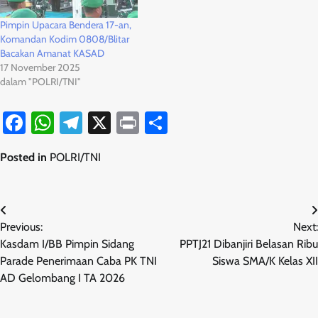
Pimpin Upacara Bendera 17-an,
Komandan Kodim 0808/Blitar
Bacakan Amanat KASAD
17 November 2025
dalam "POLRI/TNI"
Facebook
WhatsApp
Telegram
X
Print
Share
Posted in
POLRI/TNI
Navigasi
Previous:
Next:
pos
Kasdam I/BB Pimpin Sidang
PPTJ21 Dibanjiri Belasan Ribu
Parade Penerimaan Caba PK TNI
Siswa SMA/K Kelas XII
AD Gelombang I TA 2026