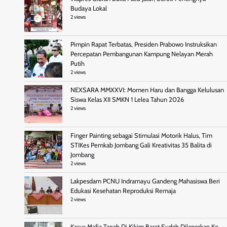
Budaya Lokal
2 views
Pimpin Rapat Terbatas, Presiden Prabowo Instruksikan
Percepatan Pembangunan Kampung Nelayan Merah
Putih
2 views
NEXSARA MMXXVI: Momen Haru dan Bangga Kelulusan
Siswa Kelas XII SMKN 1 Lelea Tahun 2026
2 views
Finger Painting sebagai Stimulasi Motorik Halus, Tim
STIKes Pemkab Jombang Gali Kreativitas 35 Balita di
Jombang
2 views
Lakpesdam PCNU Indramayu Gandeng Mahasiswa Beri
Edukasi Kesehatan Reproduksi Remaja
2 views
Kasus Mafia Tanah Di Kikim Barat Sudah Dilaporkan Ke