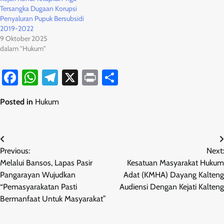
Tersangka Dugaan Korupsi
Penyaluran Pupuk Bersubsidi
2019-2022
9 Oktober 2025
dalam "Hukum"
Facebook
WhatsApp
Telegram
X
Print
Share
Posted in
Hukum
Navigasi
Previous:
Next:
pos
Melalui Bansos, Lapas Pasir
Kesatuan Masyarakat Hukum
Pangarayan Wujudkan
Adat (KMHA) Dayang Kalteng
“Pemasyarakatan Pasti
Audiensi Dengan Kejati Kalteng
Bermanfaat Untuk Masyarakat”