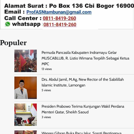
Populer
Pemuda Pancasila Kabupaten Indramayu Gelar
MUSCABLUB, R. Listio Wimana Terpilih Sebagai Ketua
MPC
13 views
Drs. Abdul Jamil, M.Ag, New Rector of the Sabilillah
Islamic Institute, Lamongan
5 views
Presiden Prabowo Terima Kunjungan Wakil Perdana
Menteri Qatar, Sheikh Saoud
3 views
Wapres Gibran Buka Pacu Jalur, Soroti Pentingnya