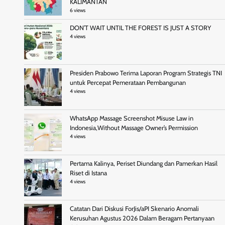
KALIMANTAN
6 views
DON’T WAIT UNTIL THE FOREST IS JUST A STORY
4 views
Presiden Prabowo Terima Laporan Program Strategis TNI
untuk Percepat Pemerataan Pembangunan
4 views
WhatsApp Massage Screenshot Misuse Law in
Indonesia,Without Massage Owner’s Permission
4 views
Pertama Kalinya, Periset Diundang dan Pamerkan Hasil
Riset di Istana
4 views
Catatan Dari Diskusi ForJis/aPI Skenario Anomali
Kerusuhan Agustus 2026 Dalam Beragam Pertanyaan