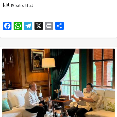
19 kali dilihat
Facebook
WhatsApp
Telegram
X
Print
Share