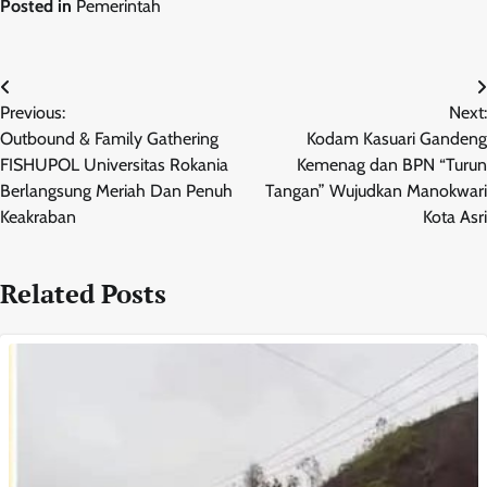
Posted in
Pemerintah
Navigasi
Previous:
Next:
pos
Outbound & Family Gathering
Kodam Kasuari Gandeng
FISHUPOL Universitas Rokania
Kemenag dan BPN “Turun
Berlangsung Meriah Dan Penuh
Tangan” Wujudkan Manokwari
Keakraban
Kota Asri
Related Posts