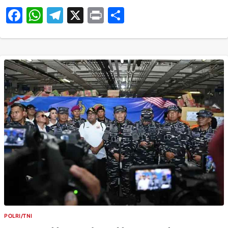
Facebook
WhatsApp
Telegram
X
Print
Share
POLRI/TNI